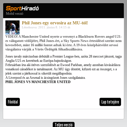
Mobil verzió
Phil Jones egy orvosira az MU-tól!
Létrehozva: 2011. június 8. 14:15 sh
VIDEÓ! A Manchester United nyerte a versenyt a Blackburn Rovers angol U21-
es válogatott védőjéért, Phil Jones-ért, a Sky Sports News értesülései szerint nem
kevesebbet, mint 16 millió fontot adtak ki érte. A 19 éves középhátvédet orvosi
vizsgálatra várják a Vörös Ördögök főhadiszállására.
Jones tavaly márciusban debütált a Premier League-ben, azóta 28 meccset játszott, tagja
Anglia U21-es keretének az Európa-bajnokságon.
Februárban írta alá ötéves szerződését az Ewood Parkban, amely azonban kivásárlásra
vonatkozó záradékot is tartalmazott. Az MU úgy döntött, kifizeti ezt az összeget, s a
jelek szerint a játékossal is sikerült megállapodnia.
A Liverpool és az Arsenal is ácsingózott Jones szolgálataira.
PHIL JONES VS MANCHESTER UNITED
Főoldal
Lap tetejére
Teljes verzió