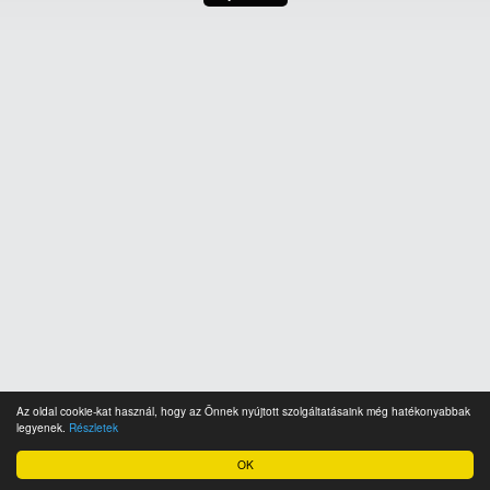
Az oldal cookie-kat használ, hogy az Önnek nyújtott szolgáltatásaink még hatékonyabbak
legyenek.
Részletek
OK