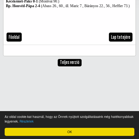
Kecskemét-Paks 0-1
(Montvai 90.)
Bp. Honvéd-Pápa 2-4
(Abass 26., 60., ill. Maric 7., Bárányos 22., 56., Heffler 73.)
Főoldal
Lap tetejére
Teljes verzió
Az oldal cookie-kat használ, hogy az Önnek nyújtott szolgáltatásaink még hatékonyabbak
legyenek.
Részletek
OK