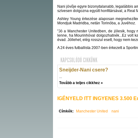
Nani jövője egyre bizonytalanabb, legalábbis ami 
szívesen dolgozna együtt honfitársával, a Real 
Ashley Young érkezése alaposan megnehezítené 
Mondjuk Madridba, netán Torinóba, a Juvéhoz.
"Jó a Manchester Unitedben, de jólesik, hogy m
lenne, ha Mourinhóval dolgozhatnék...Ez volt k
évad. Jóllehet, elég rosszul esett, hogy nem ke
A 24 éves futballista 2007-ben érkezett a Sporti
KAPCSOLÓDÓ CIKKÜNK
Sneijder-Nani csere?
...
Tovább a teljes cikkhez »
IGÉNYELD ITT INGYENES 3.500 Eu
Címkék:
Manchester United
nani