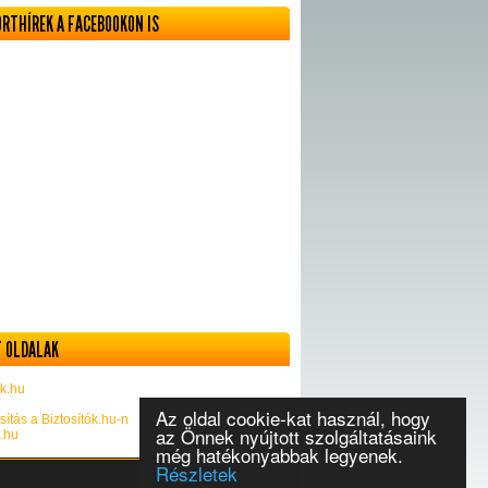
ORTHÍREK A FACEBOOKON IS
 OLDALAK
k.hu
Az oldal cookie-kat használ, hogy
sítás a Biztosítók.hu-n
az Önnek nyújtott szolgáltatásaink
k.hu
még hatékonyabbak legyenek.
Részletek