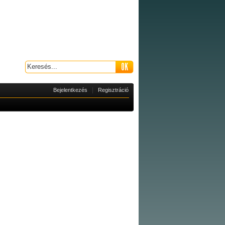
|
Bejelentkezés
Regisztráció