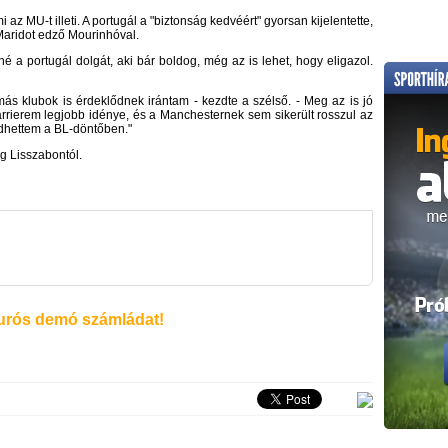
az MU-t illeti. A portugál a "biztonság kedvéért" gyorsan kijelentette,
Maridot edző Mourinhóval.
a portugál dolgát, aki bár boldog, még az is lehet, hogy eligazol.
ás klubok is érdeklődnek irántam - kezdte a szélső. - Meg az is jó
arrierem legjobb idénye, és a Manchesternek sem sikerült rosszul az
zdhettem a BL-döntőben."
ng Lisszabontól.
rós demó számládat!