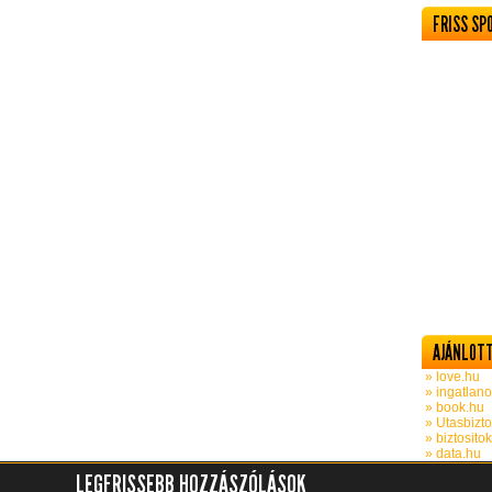
FRISS SP
AJÁNLOTT
» love.hu
» ingatlano
» book.hu
» Utasbizto
» biztosito
» data.hu
LEGFRISSEBB HOZZÁSZÓLÁSOK