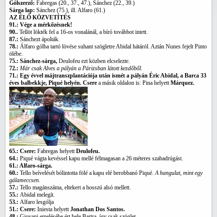
Gólszerző:
Fabregas (20., 37., 47.), Sánchez (22., 39.)
Sárga lap:
Sánchez (75.), ill. Alfaro (61.)
AZ ÉLŐ KÖZVETÍTÉS
91.: Vége a mérkőzésnek!
90..
Tellöt lökték fel a 16-os vonalánál, a bíró továbbot intett.
87.:
Sánchezt ápolták.
78.:
Álfaro gólba tartó lövése suhant szögletre Abidal hátáról. Aztán Nunes fejelt Pinto
ölébe.
75.: Sánchez-sárga,
Deulofeu ezt közben elcselezte.
72.:
Már csak Alves a pályán a Párizsban látott kezdőből.
71.:
Egy évvel májtranszplantációja után ismét a pályán Éric Abidal, a Barca 33
éves balbekkje, Piqué helyén.
Csere
a másik oldalon is: Pina helyett
Márquez.
65.: Csere:
Fabregas helyett
Deulofeu.
64.:
Piqué vágta kevéssel kapu mellé félmagasan a 26 méteres szabadrúgást.
61.: Alfaro-sárga.
60.:
Tello beívelését bólintotta fölé a kapu elé berobbanó Piqué.
A hangulat, mint egy
gálameccsen.
57.:
Tello magánszáma, eltekert a hosszú alsó mellett.
55.:
Abidal melegít.
53.:
Alfaro lesgólja
51.: Csere:
Iniesta helyett
Jonathan Dos Santos.
48.:
Giovani emelésébe ért bele Bartra, így csak szöglet.