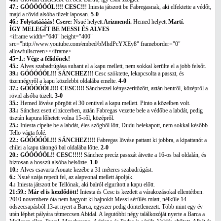
47.: GÓÓÓÓÓÓL!!!! CESC!!
! Iniesta játszott be Fabregasnak, aki elfektette a védőt,
majd a rövid alsóba tüzelt laposan.
5-0
46.: Folytatáááás! Csere:
Nsué helyett
Arizmendi.
Hemed helyett
Martí.
ÍGY MELEGÍT BE MESSI ÉS ALVES
<iframe width="640" height="400"
src="http://www.youtube.com/embed/bMhdPcYXEy8" frameborder="0"
allowfullscreen></iframe>
45+1.: Vége a félidőnek!
45.:
Alves szabadrúgása suhant el a kapu mellett, nem sokkal kerülte el a jobb felsőt.
39.: GÓÓÓÓÓL!!! SÁNCHEZ!!!
Cesc szöktette, lekapcsolta a passzt, és
tizennégyről a kapu közelebbi oldalába emelte.
4-0
37.: GÓÓÓÓÓL!!!! CESC!!!!
Sánchezzel kényszerítőzött, aztán bentről, középről a
rövid alsóba tüzelt.
3-0
35.:
Hemed lövése pörgött el 30 centivel a kapu mellett. Pinto a közelben volt.
33.:
Sánchez esett el ziccerben, aztán Fabregas vezette bele a védőbe a labdát, pedig
tisztán kapura lőhetett volna 15-ről, középről.
25.:
Iniesta cipelte be a labdát, éles szögből lőtt, Dudu belekapott, nem sokkal később
Tello vágta fölé.
22.: GÓÓÓÓÓL!!! SÁNCHEZ!!!!
Fabregas lövése pattant ki jobbra, a kipattanót a
chilei a kapu tátongó bal oldalába lőtte.
2-0
20.: GÓÓÓÓÓL!! CESC!!!!!
Sánchez precíz passzát átvette a 16-os bal oldalán, és
biztosan a hosszú alsóba belsőzte.
1-0
10.:
Alves csavarta Aouate kezébe a 31 méteres szabadrúgást.
6.:
Nsué szája repedt fel, az alapvonal mellett ápolják.
4.:
Iniesta játszott be Tellónak, aki balról elgurított a kapu előtt.
21:59.: Már el is kezdődött!
Iniesta és Cesc is kezdett a várakozásokal ellentétben.
2010 novembere óta nem hagyott ki bajnokit Messi sérülés miatt, nélküle 14
ödszecsapásból 13-at nyert a Barca, egyszer pedig döntetlenezett. Több mint egy év
után léphet pályára tétmeccsen Abidal. A legutóbbi négy találkozóját nyerte a Barca a