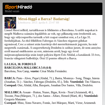
Mobil verzió
Messi-függő a Barca? Badarság!
Létrehozva: 2013. április 6. 23:47 SH
Lionel Messi nélkül, tartalékosan is félelmetes a Barcelona. A szebb napokat is
megélt Mallorca számára legalábbis az volt, egy pillanatig sem érezhettük azt,
hogy egy súlycsoportba tartozik a két csapat szombat este, a La Liga 31.
fordulójában. Az első félidőben Fabregas és Sánchez rúgatott gólokat
egymással, Cesc a szünet után karrierje első mesterhármasát jegyezte, ha már
megtették csatárnak. A szupertehetség Deulofeu is szóhoz jutott, de nem annyira
erről marad emlékezetes az este, mintsem arról, hogy egy évvel
májtranszplantációja után ismét pályára lépett Éric Abidal, a katalánok 33 éves,
francia válogatott balbekkje. Őrzi 13 pontos előnyét a Barca.
LA LIGA, 30. FORDULÓ
BARCELONA-MALLORCA 5-0 (4-0)
Barcelona, Nou Camp,
vezette:
César Muñiz Fernández.
BARCA:
Pinto - Alves, Piqué (Abidal, 71.), Bartra, Montoya - Song, Thiago, Iniesta
(Jonathan, 51.) - Sánchez, Fabregas (Deulofeu, 65.), Tello.
Vezetőedző:
Tito Vilanova.
Cserepad:
Oier, Abidal, Alba, Busquets, Jonathan Dos Santos, Villa, Deulofeu.
MALLORCA:
Aouate - Hutton, Nunes, Bigas, Kevin - Nsué (Arizmendi, 46.),
Tissone, Pina (Márquez, 71.), dos Santos - Alfaro, Hemed (Martí, 46.).
Vezetőedző:
Gregorio Manzano.
Cserepad:
Mino, Ximo Navarro, Fontás, Javi Márquez, Martí, Víctor, Arizmendi.