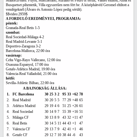
Mallorca ellen. Puyol, Mascherano, Adriano és Pedro is sérült, Valdés eltiltott, Albát és
Busquetset pihentetik, Villa egyszerűen nem fért be. A középhátvéd Geromel eltiltott a
vendégeknél (Álvaro és Antonio López pedig sérült).
$$video:2959$
A FORDULÓ EREDMÉNYEI, PROGRAMJA:
péntek:
Granada-Real Betis 1-5
szombat:
Real Sociedad-Málaga 4-2
Real Madrid-Levante 5-1
Deportivo-Zaragoza 3-2
Barcelona-Mallorca, 22:00 óra
vasárnap:
Celta Vigo-Rayo Vallecano, 12:00 óra
Osasuna-Espanyol, 17:00 óra
Getafe-Atlético Madrid, 19:00 óra
Valencia-Real Valladolid, 21:00 óra
hétfő:
Sevilla-Athletic Bilbao, 22:00 óra
A BAJNOKSÁG ÁLLÁSA:
1.
FC Barcelona
30
25
3
2
95
33
+62
78
2.
Real Madrid
30
20
5
5
77
29
+48
65
3.
Atlético Madrid
29
19
4
6
51
25
+26
61
4.
Real Sociedad
30
14
9
7
55
39
+16
51
5.
Málaga CF
30
13
8
9
43
32
+11
47
6.
Real Betis
30
14
5
11
44
43
+1
47
7.
Valencia CF
29
13
7
9
42
41
+1
46
8.
Getafe CF
29
12
7
10
38
44
-6
43