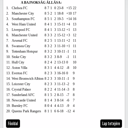
A BAJNOKSÁG ÁLLÁSA:
1.
Chelsea FC
8
7
1
0
23-8
+15
22
2.
Manchester City
8
5
2
1
18-8
+10
17
3.
Southampton FC
8
5
1
2
19-5
+14
16
4.
West Ham United
8
4
1
3
15-11
+4
13
5.
Liverpool FC
8
4
1
3
13-12
+1
13
6.
Manchester United
8
3
3
2
15-12
+3
12
7.
Arsenal FC
8
2
5
1
13-11
+2
11
8.
Swansea City
8
3
2
3
11-10
+1
11
9.
Tottenham Hotspur
8
3
2
3
10-11
-1
11
10.
Stoke City
8
3
2
3
8-9
-1
11
11.
Hull City
8
2
4
2
13-13
0
10
12.
Aston Villa
8
3
1
4
4-12
-8
10
13.
Everton FC
8
2
3
3
16-16
0
9
14.
West Bromwich Albion
8
2
3
3
10-11
-1
9
15.
Leicester City
8
2
3
3
11-13
-2
9
16.
Crystal Palace
8
2
2
4
11-14
-3
8
17.
Sunderland AFC
8
1
5
2
8-15
-7
8
18.
Newcastle United
8
1
4
3
8-14
-6
7
19.
Burnley FC
8
0
4
4
4-13
-9
4
20.
Queens Park Rangers
8
1
1
6
6-18
-12
4
Főoldal
Lap tetejére