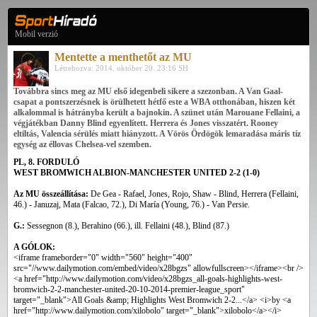
Mobil verzió
Mentette a menthetőt az MU
Létrehozva: 2014. október 20. 23:16 SH
Továbbra sincs meg az MU első idegenbeli sikere a szezonban. A Van Gaal-
csapat a pontszerzésnek is örülhetett hétfő este a WBA otthonában, hiszen két
alkalommal is hátrányba került a bajnokin. A szünet után Marouane Fellaini, a
végjátékban Danny Blind egyenlített. Herrera és Jones visszatért. Rooney
eltiltás, Valencia sérülés miatt hiányzott. A Vörös Ördögök lemaradása máris tíz
egység az éllovas Chelsea-vel szemben.
PL, 8. FORDULÓ
WEST BROMWICH ALBION-MANCHESTER UNITED 2-2 (1-0)
Az MU összeállítása:
De Gea - Rafael, Jones, Rojo, Shaw - Blind, Herrera (Fellaini,
46.) - Januzaj, Mata (Falcao, 72.), Di María (Young, 76.) - Van Persie.
G.:
Sessegnon (8.), Berahino (66.), ill. Fellaini (48.), Blind (87.)
A GÓLOK:
<iframe frameborder="0" width="560" height="400"
src="//www.dailymotion.com/embed/video/x28bgzs" allowfullscreen></iframe><br />
<a href="http://www.dailymotion.com/video/x28bgzs_all-goals-highlights-west-
bromwich-2-2-manchester-united-20-10-2014-premier-league_sport"
target="_blank">All Goals &amp; Highlights West Bromwich 2-2...</a> <i>by <a
href="http://www.dailymotion.com/xilobolo" target="_blank">xilobolo</a></i>