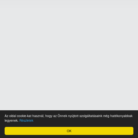
Az oldal cookie-kat használ, hogy az Önnek nyújtott szolgáltatásaink még hatékonyabbak
legyenek.
Részletek
OK