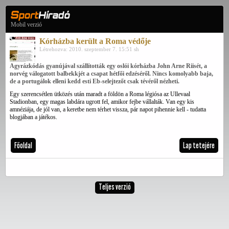
Mobil verzió
Kórházba került a Roma védője
Létrehozva: 2010. szeptember 7. 15:51 sh
Agyrázkódás gyanújával szállították egy oslói kórházba John Arne Riisét, a
norvég válogatott balbekkjét a csapat hétfői edzéséről. Nincs komolyabb baja,
de a portugálok elleni kedd esti Eb-selejtezőt csak tévéről nézheti.
Egy szerencsétlen ütközés után maradt a földön a Roma légiósa az Ullevaal
Stadionban, egy magas labdára ugrott fel, amikor fejbe vállalták. Van egy kis
amnéziája, de jól van, a keretbe nem térhet vissza, pár napot pihennie kell - tudatta
blogjában a játékos.
Főoldal
Lap tetejére
Teljes verzió