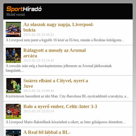
Mobil verzió
Az olaszok nagy napja, Liverpool-
bukta
2015-02-26 23:36:52
A Liverpool nem jutott a legjobb 16 közé az El-ben, miután a Besiktas ledolgozta...
Ráfagyott a mosoly az Arsenal
arcára
2015-02-25 23:14:43
A sorsolás után még a hurráoptimizmus jellemezte az Arsenal játékosainak
hangulatát,...
Suárez elbánt a Cityvel, nyert a
Juve
2015-02-24 23:09:44
Kísértetiesen hasonlított az idei Man. City-Barcelona BL-nyolcaddöntő a tavalyira, a...
Balo a nyerő ember, Celtic-Inter 3-3
2015-02-19 23:35:14
A Liverpool Mario Balotellinek köszönheti a sikert, az Inter gólzáporos döntetlent...
A Real fél lábbal a BL-