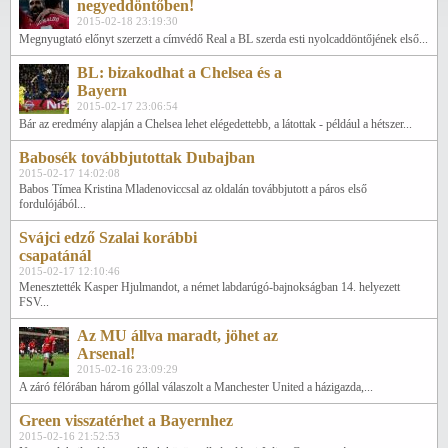
negyeddöntőben!
2015-02-18 23:19:30
Megnyugtató előnyt szerzett a címvédő Real a BL szerda esti nyolcaddöntőjének első...
BL: bizakodhat a Chelsea és a
Bayern
2015-02-17 23:06:54
Bár az eredmény alapján a Chelsea lehet elégedettebb, a látottak - például a hétszer...
Babosék továbbjutottak Dubajban
2015-02-17 14:02:08
Babos Tímea Kristina Mladenoviccsal az oldalán továbbjutott a páros első
fordulójából...
Svájci edző Szalai korábbi
csapatánál
2015-02-17 12:10:46
Menesztették Kasper Hjulmandot, a német labdarúgó-bajnokságban 14. helyezett
FSV...
Az MU állva maradt, jöhet az
Arsenal!
2015-02-16 23:09:29
A záró félórában három góllal válaszolt a Manchester United a házigazda,...
Green visszatérhet a Bayernhez
2015-02-16 21:52:53