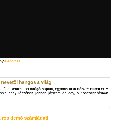
by
elencrrist05
nevétől hangos a világ
tőt a Benfica labdarúgócsapata, egymás után hétszer bukott el. A
meccs nagy részében jobban játszott, de egy, a hosszabbításban
rós demó számládat!