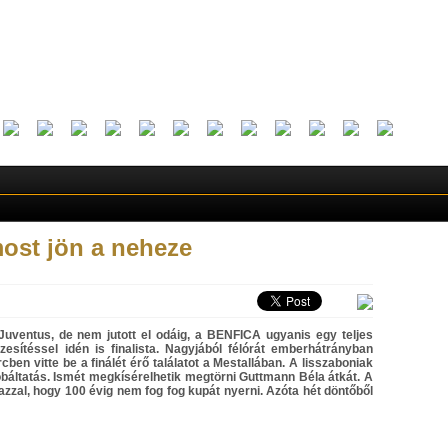
most jön a neheze
 Juventus, de nem jutott el odáig, a BENFICA ugyanis egy teljes
esítéssel idén is finalista. Nagyjából félórát emberhátrányban
ben vitte be a finálét érő találatot a Mestallában. A lisszaboniak
áltatás. Ismét megkísérelhetik megtörni Guttmann Béla átkát. A
zzal, hogy 100 évig nem fog fog kupát nyerni. Azóta hét döntőből