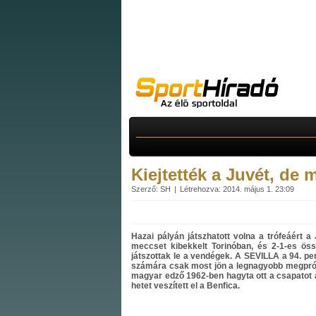
Kiejtették a Juvét, de 
Szerző: SH
Létrehozva: 2014. május 1. 23:09
Hazai pályán játszhatott volna a trófeáért a
meccset kibekkelt Torinóban, és 2-1-es össz
játszottak le a vendégek. A SEVILLA a 94. perc
számára csak most jön a legnagyobb megprób
magyar edző 1962-ben hagyta ott a csapatot a
hetet veszített el a Benfica.