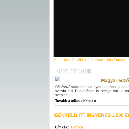
Valencia vs Sevilla 3 -1 All Goals Uefa Europa...
KAPCSOLÓDÓ CIKKÜNK
Magyar edző 
Fél évszázada nem tud nyerni európai kupadön
szerda esti El-döntőben is pechje volt, a 
szerzett...
Tovább a teljes cikkhez »
IGÉNYELD ITT INGYENES 3.500 Eu
Címkék:
Benfica