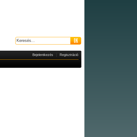
|
Bejelentkezés
Regisztráció