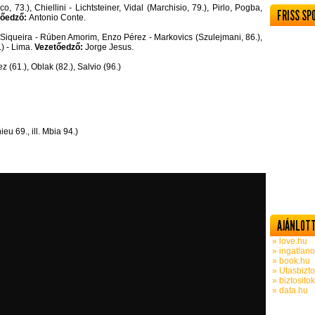
, 73.), Chiellini - Lichtsteiner, Vidal (Marchisio, 79.), Pirlo, Pogba,
FRISS SP
tőedző:
Antonio Conte.
 Siqueira - Rúben Amorim, Enzo Pérez - Markovics (Szulejmani, 86.),
.) - Lima.
Vezetőedző:
Jorge Jesus.
z (61.), Oblak (82.), Salvio (96.)
eu 69., ill. Mbia 94.)
AJÁNLOTT
» love.hu
» ingatlano
» book.hu
» Utasbizto
» biztosito
» data.hu