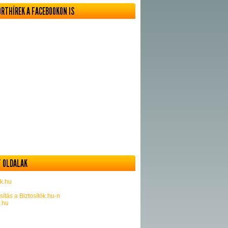
ORTHÍREK A FACEBOOKON IS
 OLDALAK
k.hu
sítás a Biztosítók.hu-n
k.hu