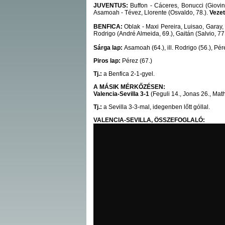
JUVENTUS:
Buffon - Cáceres, Bonucci (Giovinco
Asamoah - Tévez, Llorente (Osvaldo, 78.).
Veze
BENFICA:
Oblak - Maxi Pereira, Luisao, Garay,
Rodrigo (André Almeida, 69.), Gaitán (Salvio, 77
Sárga lap:
Asamoah (64.), ill. Rodrigo (56.), Pére
Piros lap:
Pérez (67.)
Tj.:
a Benfica 2-1-gyel.
A MÁSIK MÉRKŐZÉSEN:
Valencia-Sevilla 3-1
(Feguli 14., Jonas 26., Mathi
Tj.:
a Sevilla 3-3-mal, idegenben lőtt góllal.
VALENCIA-SEVILLA, ÖSSZEFOGLALÓ: