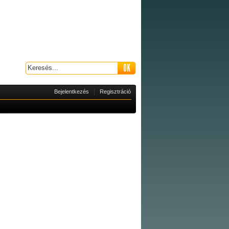
|
Bejelentkezés
Regisztráció