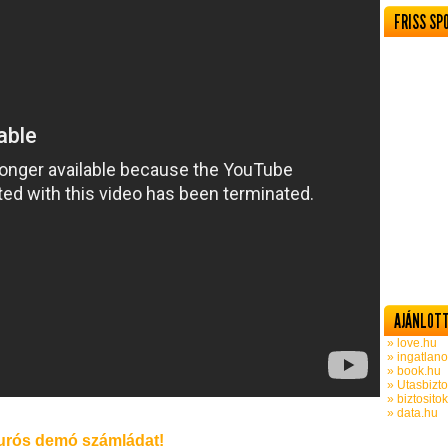
FRISS SP
AJÁNLOTT
» love.hu
» ingatlano
» book.hu
» Utasbizto
» biztosito
» data.hu
rós demó számládat!