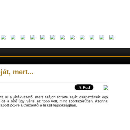
ját, mert...
otta ki a játékvezető, mert szájon törölte saját csapattársát egy
 de a bíró úgy vélte, ez több volt, mint sportszerűtlen. Azonnal
 kapott 2-1-re a Caixastól a brazil bajnokságban.