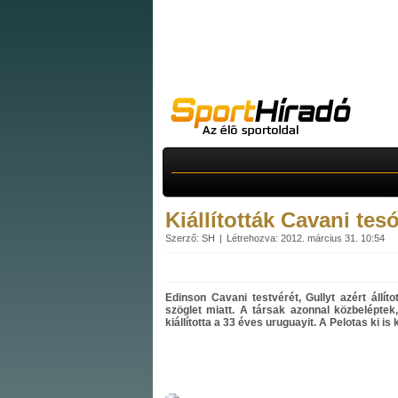
Kiállították Cavani tesó
Szerző: SH
Létrehozva: 2012. március 31. 10:54
Edinson Cavani testvérét, Gullyt azért állít
szöglet miatt. A társak azonnal közbeléptek,
kiállította a 33 éves uruguayit. A Pelotas ki is