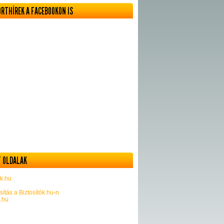
ORTHÍREK A FACEBOOKON IS
 OLDALAK
k.hu
sítás a Biztosítók.hu-n
k.hu