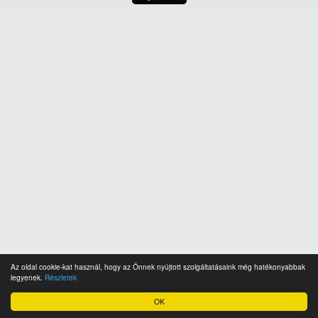
Az oldal cookie-kat használ, hogy az Önnek nyújtott szolgáltatásaink még hatékonyabbak
legyenek.
Részletek
OK