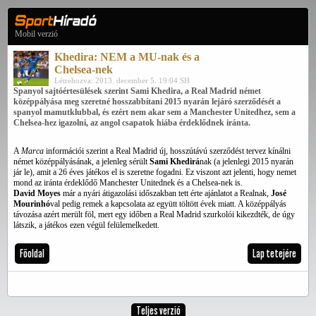
Mobil verzió
Khedira: NEM a MU-nak és a
Chelsea-nek
Létrehozva: 2013. december 5. 19:04 SH
Spanyol sajtóértesülések szerint Sami Khedira, a Real Madrid német
középpályása meg szeretné hosszabbítani 2015 nyarán lejáró szerződését a
spanyol mamutklubbal, és ezért nem akar sem a Manchester Unitedhez, sem a
Chelsea-hez igazolni, az angol csapatok hiába érdeklődnek iránta.
A
Marca
információi szerint a Real Madrid új, hosszútávú szerződést tervez kínálni
német középpályásának, a jelenleg sérült
Sami Khedirá
nak (a jelenlegi 2015 nyarán
jár le), amit a 26 éves játékos el is szeretne fogadni. Ez viszont azt jelenti, hogy nemet
mond az iránta érdeklődő Manchester Unitednek és a Chelsea-nek is.
David Moyes
már a nyári átigazolási időszakban tett érte ajánlatot a Realnak,
José
Mourinhó
val pedig remek a kapcsolata az együtt töltött évek miatt. A középpályás
távozása azért merült föl, mert egy időben a Real Madrid szurkolói kikezdték, de úgy
látszik, a játékos ezen végül felülemelkedett.
Főoldal
Lap tetejére
Teljes verzió