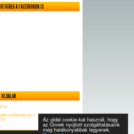
ORTHÍREK A FACEBOOKON IS
 OLDALAK
k.hu
sítás a Biztosítók.hu-n
Az oldal cookie-kat használ, hogy
k.hu
az Önnek nyújtott szolgáltatásaink
még hatékonyabbak legyenek.