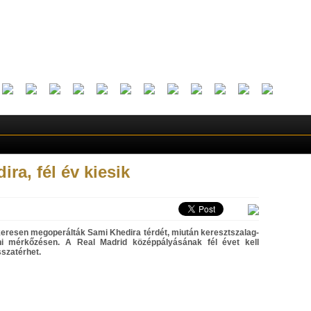
ra, fél év kiesik
keresen megoperálták Sami Khedira térdét, miután keresztszalag-
ni mérkőzésen. A Real Madrid középpályásának fél évet kell
sszatérhet.