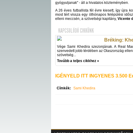
gyógyuljanak" - áll a hivatalos közleményben.
A 26 éves futballista fél évre kiesett, így újr
most tért vissza egy öthónapos felépülési idősz
elleni meccsén, a szövetségi kapitány,
Vicente 
KAPCSOLÓDÓ CIKKÜNK
Bréking: Khed
Vége Sami Khedira szezonjának. A Real Madr
szenvedett jobb térdében az Olaszország elleni
szövetség...
Tovább a teljes cikkhez »
IGÉNYELD ITT INGYENES 3.500 Eu
Címkék:
Sami Khedira