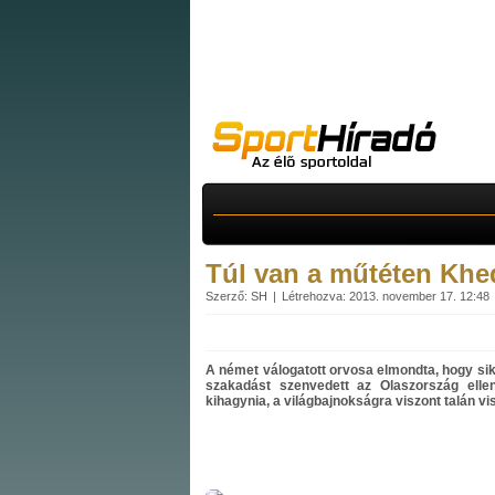
Túl van a műtéten Khedi
Szerző: SH
Létrehozva: 2013. november 17. 12:48
A német válogatott orvosa elmondta, hogy si
szakadást szenvedett az Olaszország elle
kihagynia, a világbajnokságra viszont talán vi