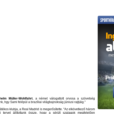
helm Müller-Wohlfahrt
, a német válogattott orvosa a szövetség
 hgy Sami felépül a brazíliai világbajnokság júniusi rajtjáig."
átékos klubja, a Real Madrid is megerősítette. "Az elkövetkező három
i tervet állítottunk össze, hogy a sérült szalagok megfelelően