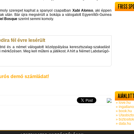
FRISS SP
a komoly szerepet kaphat a spanyol csapatban
Xabi Alonso
, aki éppen
ak után. Bár újra megsérült a bokája a válogatott Egyenlítői-Guinea
del Bosque
szerint semmi komoly.
ira fél évre lesérült
id és a német válogatott középpályása keresztszalag-szakadást
 mérkőzésen. Meg kell műteni a játékost. A hírt a Német Labdarúgó-
rós demó számládat!
AJÁNLOTT
» love.hu
» ingatlano
» book.hu
» Utasbizto
» biztosito
» data.hu