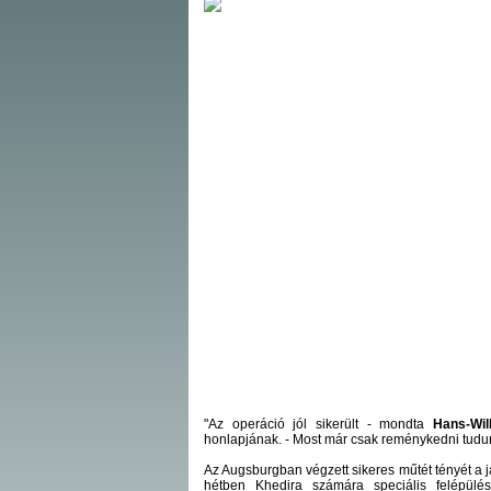
"Az operáció jól sikerült - mondta
Hans-Wil
honlapjának. - Most már csak reménykedni tudunk,
Az Augsburgban végzett sikeres műtét tényét a j
hétben Khedira számára speciális felépülés