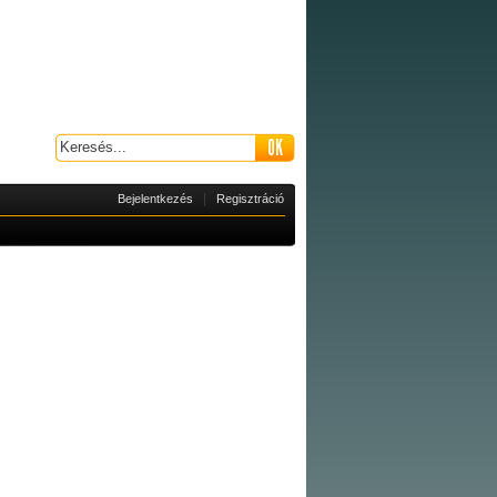
|
Bejelentkezés
Regisztráció