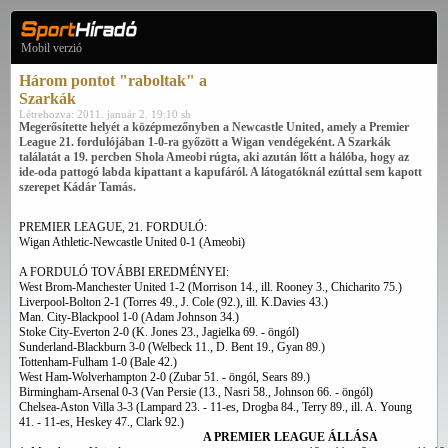
Mobil verzió
Három pontot "raboltak" a
Szarkák
Létrehozva: 2011. január 2. 19:10 sh
Megerősítette helyét a középmezőnyben a Newcastle United, amely a Premier
League 21. fordulójában 1-0-ra győzött a Wigan vendégeként. A Szarkák
találatát a 19. percben Shola Ameobi rúgta, aki azután lőtt a hálóba, hogy az
ide-oda pattogó labda kipattant a kapufáról. A látogatóknál ezúttal sem kapott
szerepet Kádár Tamás.
PREMIER LEAGUE, 21. FORDULÓ:
Wigan Athletic-Newcastle United 0-1 (Ameobi)
A FORDULÓ TOVÁBBI EREDMÉNYEI:
West Brom-Manchester United 1-2 (Morrison 14., ill. Rooney 3., Chicharito 75.)
Liverpool-Bolton 2-1 (Torres 49., J. Cole (92.), ill. K.Davies 43.)
Man. City-Blackpool 1-0 (Adam Johnson 34.)
Stoke City-Everton 2-0 (K. Jones 23., Jagielka 69. - öngól)
Sunderland-Blackburn 3-0 (Welbeck 11., D. Bent 19., Gyan 89.)
Tottenham-Fulham 1-0 (Bale 42.)
West Ham-Wolverhampton 2-0 (Zubar 51. - öngól, Sears 89.)
Birmingham-Arsenal 0-3 (Van Persie (13., Nasri 58., Johnson 66. - öngól)
Chelsea-Aston Villa 3-3 (Lampard 23. - 11-es, Drogba 84., Terry 89., ill. A. Young
41. - 11-es, Heskey 47., Clark 92.)
A PREMIER LEAGUE ÁLLÁSA