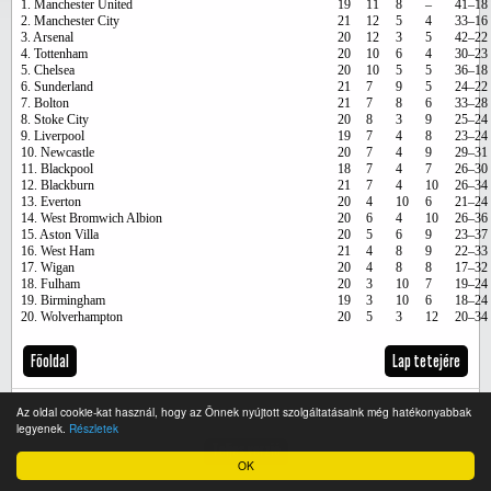
1. Manchester United
19
11
8
–
41–18
2. Manchester City
21
12
5
4
33–16
3. Arsenal
20
12
3
5
42–22
4. Tottenham
20
10
6
4
30–23
5. Chelsea
20
10
5
5
36–18
6. Sunderland
21
7
9
5
24–22
7. Bolton
21
7
8
6
33–28
8. Stoke City
20
8
3
9
25–24
9. Liverpool
19
7
4
8
23–24
10. Newcastle
20
7
4
9
29–31
11. Blackpool
18
7
4
7
26–30
12. Blackburn
21
7
4
10
26–34
13. Everton
20
4
10
6
21–24
14. West Bromwich Albion
20
6
4
10
26–36
15. Aston Villa
20
5
6
9
23–37
16. West Ham
21
4
8
9
22–33
17. Wigan
20
4
8
8
17–32
18. Fulham
20
3
10
7
19–24
19. Birmingham
19
3
10
6
18–24
20. Wolverhampton
20
5
3
12
20–34
Főoldal
Lap tetejére
Az oldal cookie-kat használ, hogy az Önnek nyújtott szolgáltatásaink még hatékonyabbak
legyenek.
Részletek
Teljes verzió
OK