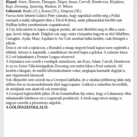
Kispad:
Jones, Hansen, Flanagan, Degen, Insua, Carroll, Henderson, Kirjakosz,
Kuyt, Downing, Spearing, Wisdom, D. Wilson.
Gólszerző:
Brady (21.), Koren (35.), Simpson (58.)
Furcsa érzés lehetett Gulácsi Péter számára, hogy napokkal ezelőtt még a Pollal
szerepelt a maláj válogatott ellen a Távol-Keleten, aztán pillanatokkal később már
Hullban kellett szembenéznie csapattársaival.
A City kölcsnkérte és kapta a magyar portást, aki nem illetődött meg és állta a sarat -
igaz, kevés dolga akadt. Dalglish sok nagy sztárt a kispadon hagyott az első félidőben,
Carragher, Ayala, Maxi, Aquilani és Joe Cole azonban hiába kezdett, csak lézengett a
pályán.
Doni is ott volt a rajtrácson, a Romától a minap megvett brazil kapust nem segítették a
többiek: kétszer is kapitulált, s mindkétszer távolról kapta a gólokat. A szünetre kínos
0-2-vel baktathatott a Premier League-résztvevő.
A folytatásra sort cserélt a vendégek menedzsere, ám Kuyt, Adam, Carroll, Henderson
és az ex-Aston Villa-középpályás Downing sem tudott lökni a Pool szekerén. Jól
kezdett a látogató, de mielőtt kibontakozhatott volna, megkapta harmadik dugóját is,
ami végzetesnek bizonyult.
Sok elképzelés nem szorult ma a Liverpool játékába, de a váratlan jobbhorog talán még
időben érte az összeszedetlennek tűnő nagycsapatot. Gulácsit a szünetben lecserélték,
de utódjának sem akadt túl sok tennivalója.
A Liverpool legközelebb július 28-án Isztambulban lép színre, hogy a Galatasaray ellen
mihamarabb feledtesse ezt a csapnivaló produkciót. A török nagyvárost amúgy is
nagyon szeretik a pirosmezes angolok...
A GÓLÖSSZEFOGLALÓ: