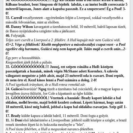
58. GÓÓÓÓÓÓÓÓÓÓÓÓL!!! Egy kis cicázás után a bal szélre került a labda,
Kilbane beadott, bent Simpson elé fejelték labdát, s az imént beállt cserecsatár 5
méterről laposan, Jones alatt a kapuba passzolt. Ez a szupercsere! Ég a Pool! 3-
0!
55. Carroll
veszélyeztetett - egyértelműen feljött a Liverpool, sokkal veszélyesebb a
második felvonásban, mint az elsőben.
48. Danny Wilson
kavargatott a tizenhatoson belül, 10 méterről, balról laposan tüzelt,
de Basso nyújtózkodva szögletre tolta a játékszert.
46.
Folytatják.
Teljes sort cserélt a Liverpool a 2. félidőre. A Hull kapuját már nem Gulácsi védi.
45+2. Vége a félidőnek! Kisebb meglepetésre a másodosztályú csapat vezet - a Pool
egyelőre elég harmatos, Gulácsi még nem kapott gólt. Talán majd a cserék után...2-
0!
Egy perc a hosszabbítás.
Kiegyenlített játék folyik a pályán.
35. GÓÓÓÓÓÓÓÓÓÓÓL!!! Juuuj, ezt szépen csinálta a Hull: középen
passzolgattak a hazaiak, minek végén McShane adott Korenhez. A szlovén
válogatott megnézte a jobb alsót, majd 23 méterről oda is csavart. Doni repült,
de nem érte el. Kezd kínos lenni a Pool számára a dolog. 2-0!
A Pool igyekszik irányítani, de a Hull-retesz remekül zár.
24. Gulácsi
-bravúúúr!
Ngog
tüzelt a tizenhatos bal csücskétől, de a magyar kapus a
levegőben úszva öklözött, Joe Cole a kipattanót az égbe küldte.
21. GÓÓÓÓÓÓÓÓÓÓÓÓL! Vezetnek a hazaiak: Brady kapott labdát a bal
oldalon, mellel levette, majd befelé kezdett cselezni. Lépett hármat, hogy aztán
18 méterről, kissé még balról, jobbal a kapu bal oldalába csavarjon. Szép gól! 1-
0!
17. Brady
küldte kapura a labdát balról, 11 méterről. Doni fogta a golyót.
11.
Jó
Doni
első labdaérintése a Liverpoolban: jobbról szállt középre a szöglet, a brazil
remek ütemben lépett ki és bokszolta mezőnybe a "bőrt".
A Pool tiszta fehérben, a Hull a megszokott narancs-feketében.