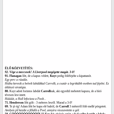
ÉLŐ KÖZVETÍTÉS:
92. Vége a meccsnek! A Liverpool megégette magát. 3-0!
91. Flanagan
lőtt, de a kapus védett,
Kuyt
pedig föléfejelte a kipattanót.
Egy perc a ráadás.
Hiába keresik a beívelt labdákkal Carrollt, a csatár a legritkább esetben tud fejelni. Ez
átlátszó stratégia.
80.
Kuyt adott forintos labdát
Carroll
nak, aki egyedül mehetett kapura, de a bíró
tévesen lest intett.
Háááát, a Hull lefocizza a Poolt...
71. Henderson
lőtt gólt - 3 méteres lesről. Marad a 3-0!
69.
Te jó ég! Adam lőtt be kapu elé balról, de
Carroll
3 méterről fölé-mellé pörgetett.
Amilyen jól kezdte a félidőt a Pool, annyira visszavetette a gól.