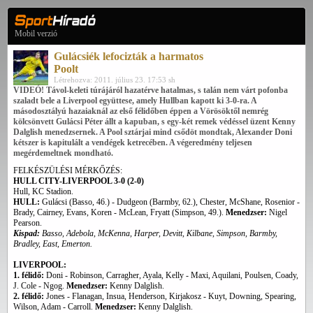
Mobil verzió
Gulácsiék lefocizták a harmatos
Poolt
Létrehozva: 2011. július 23. 17:53 sh
VIDEÓ! Távol-keleti túrájáról hazatérve hatalmas, s talán nem várt pofonba
szaladt bele a Liverpool együttese, amely Hullban kapott ki 3-0-ra. A
másodosztályú hazaiaknál az első félidőben éppen a Vörösöktől nemrég
kölcsönvett Gulácsi Péter állt a kapuban, s egy-két remek védéssel üzent Kenny
Dalglish menedzsernek. A Pool sztárjai mind csődöt mondtak, Alexander Doni
kétszer is kapitulált a vendégek ketrecében. A végeredmény teljesen
megérdemeltnek mondható.
FELKÉSZÜLÉSI MÉRKŐZÉS:
HULL CITY-LIVERPOOL 3-0 (2-0)
Hull, KC Stadion.
HULL:
Gulácsi (Basso, 46.) - Dudgeon (Barmby, 62.), Chester, McShane, Rosenior -
Brady, Cairney, Evans, Koren - McLean, Fryatt (Simpson, 49.).
Menedzser:
Nigel
Pearson.
Kispad:
Basso, Adebola, McKenna, Harper, Devitt, Kilbane, Simpson, Barmby,
Bradley, East, Emerton.
LIVERPOOL:
1. félidő:
Doni - Robinson, Carragher, Ayala, Kelly - Maxi, Aquilani, Poulsen, Coady,
J. Cole - Ngog.
Menedzser:
Kenny Dalglish.
2. félidő:
Jones - Flanagan, Insua, Henderson, Kirjakosz - Kuyt, Downing, Spearing,
Wilson, Adam - Carroll.
Menedzser:
Kenny Dalglish.