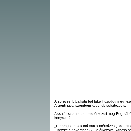
A 25 éves futballista bal lába húzódott meg, ez
Argentínával szembeni keddi vb-selejtezőt is.
A csatár szombaton este érkezett meg Bogotából 
kényszerül.
„Tudom, nem sok idő van a mérkőzésig, de mi
– kezdte a november 27-i találkozóval kapcsola