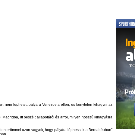
ért nem léphetett pályára Venezuela ellen, és kénytelen kihagyni az
Madridba, itt beszélt állapotáról és arról, milyen hosszú kihagyásra
nden erőmmel azon vagyok, hogy pályára léphessek a Bernabéuban"
tban.