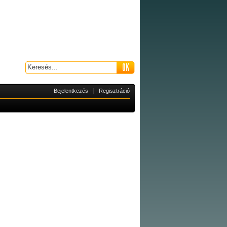
|
Bejelentkezés
Regisztráció