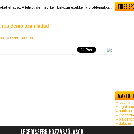
FRISS SP
ket él át az Atlético, de meg kell birkózni ezekkel a problémákkal,
rós demó számládat!
eal Madrid
serules
AJÁNLOTT
» love.hu
» ingatlano
» book.hu
» Utasbizto
» biztosito
» data.hu
LEGFRISSEBB HOZZÁSZÓLÁSOK