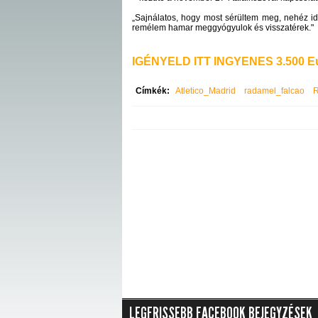
„Sajnálatos, hogy most sérültem meg, nehéz idő
remélem hamar meggyógyulok és visszatérek."
IGÉNYELD ITT INGYENES 3.500 Eu
Címkék:
Atletico_Madrid
radamel_falcao
R
LEGFRISSEBB FACEBOOK BEJEGYZÉSEK