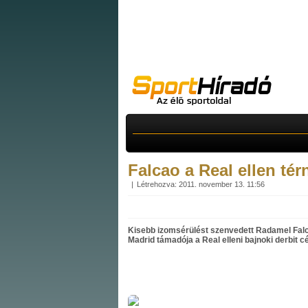
Falcao a Real ellen tér
Létrehozva: 2011. november 13. 11:56
Kisebb izomsérülést szenvedett Radamel Falca
Madrid támadója a Real elleni bajnoki derbit