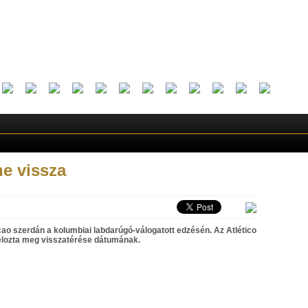
ne vissza
o szerdán a kolumbiai labdarúgó-válogatott edzésén. Az Atlético
 célozta meg visszatérése dátumának.