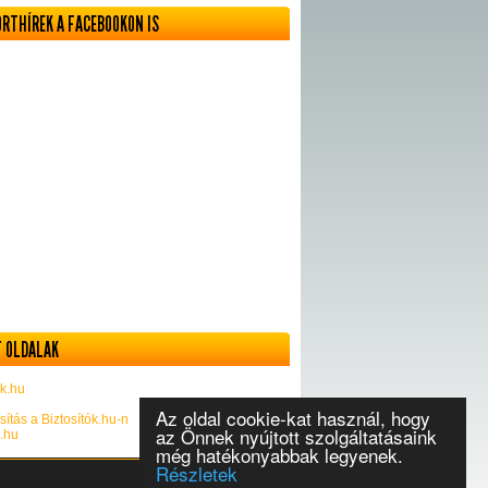
ORTHÍREK A FACEBOOKON IS
 OLDALAK
k.hu
Az oldal cookie-kat használ, hogy
sítás a Biztosítók.hu-n
az Önnek nyújtott szolgáltatásaink
k.hu
még hatékonyabbak legyenek.
Részletek