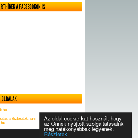
ORTHÍREK A FACEBOOKON IS
 OLDALAK
k.hu
Az oldal cookie-kat használ, hogy
sítás a Biztosítók.hu-n
az Önnek nyújtott szolgáltatásaink
k.hu
még hatékonyabbak legyenek.
Részletek