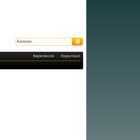
|
Bejelentkezés
Regisztráció