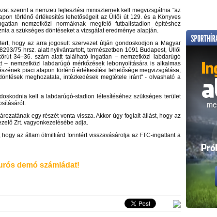
 szerint a nemzeti fejlesztési miniszternek kell megvizsgálnia "az
apon történő értékesítés lehetőségeit az Üllői út 129. és a Könyves
ngatlan nemzetközi normáknak megfelő futballstadion építéshez
oznia a szükséges döntéseket a vizsgálat eredménye alapján.
ztert, hogy az arra jogosult szervezet útján gondoskodjon a Magyar
8293/75 hrsz. alatt nyilvántartott, természetben 1091 Budapest, Üllői
rút 34–36. szám alatt található ingatlan – nemzetközi labdarúgó
ott – nemzetközi labdarúgó mérkőzések lebonyolítására is alkalmas
észének piaci alapon történő értékesítési lehetősége megvizsgálása,
öntések meghozatala, intézkedések megtétele iránt" - olvasható a
ndoskodnia kell a labdarúgó-stadion létesítéséhez szükséges terület
sításáról.
rozatának egy részét vonta vissza. Akkor úgy foglalt állást, hogy az
ezelő Zrt. vagyonkezelésébe adja.
 hogy az állam ötmilliárd forintért visszavásárolja az FTC-ingatlant a
rós demó számládat!