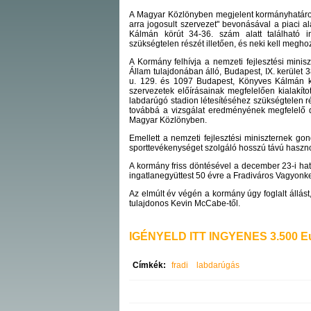
A Magyar Közlönyben megjelent kormányhatározat
arra jogosult szervezet" bevonásával a piaci al
Kálmán körút 34-36. szám alatt található i
szükségtelen részét illetően, és neki kell megh
A Kormány felhívja a nemzeti fejlesztési minis
Állam tulajdonában álló, Budapest, IX. kerület 3
u. 129. és 1097 Budapest, Könyves Kálmán kö
szervezetek előírásainak megfelelően kialakít
labdarúgó stadion létesítéséhez szükségtelen r
továbbá a vizsgálat eredményének megfelelő d
Magyar Közlönyben.
Emellett a nemzeti fejlesztési miniszternek go
sporttevékenységet szolgáló hosszú távú haszno
A kormány friss döntésével a december 23-i hatá
ingatlanegyüttest 50 évre a Fradiváros Vagyonk
Az elmúlt év végén a kormány úgy foglalt állást,
tulajdonos Kevin McCabe-től.
IGÉNYELD ITT INGYENES 3.500 Eu
Címkék:
fradi
labdarúgás