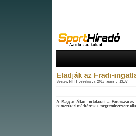
Eladják az Fradi-ingatl
Szerző: MTI
Létrehozva: 2012. április 5. 13:37
A Magyar Állam értékesíti a Ferencváros Ü
nemzetközi mérkőzések megrendezésére alka