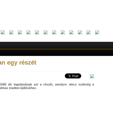
an egy részét
llői úti ingatlanának azt a részét, amelyre nincs szükség a
lmas stadion építéséhez.