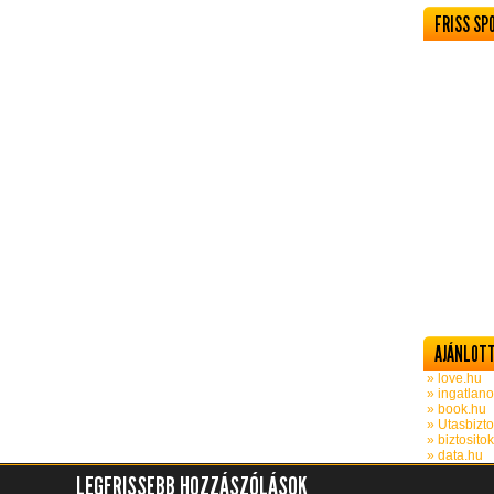
FRISS SP
AJÁNLOTT
» love.hu
» ingatlano
» book.hu
» Utasbizto
» biztosito
» data.hu
LEGFRISSEBB HOZZÁSZÓLÁSOK