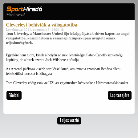
Mobil verzió
Cleverleyt behívták a válogatottba
Létrehozva: 2011. augusztus 8. 14:21 sh
Tom Cleverley, a Manchester United ifjú középpályása behívót kapott az angol
válogatottba, köszönhetően a vasárnapi Szuperkupán nyújtott remek
teljesítményének.
Egyelőre nem tudni, kinek a helyén ad neki lehetőséget Fabio Capello szövetségi
kapitány, de a hírek szerint Jack Wilshere-t pótolja.
Az Arsenal játékosa kisebb sérüléssel küzd, ami miatt a szombati Benfica elleni
felkészülési meccset is kihagyta.
Tom Cleverley eddig csak az U21-es együttesben képviselte a Háromoroszlánosokat.
Főoldal
Lap tetejére
Teljes verzió