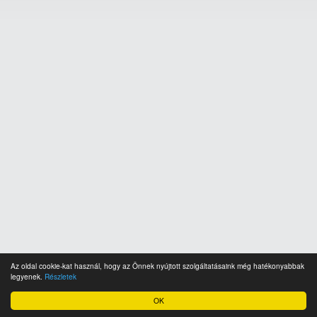
Az oldal cookie-kat használ, hogy az Önnek nyújtott szolgáltatásaink még hatékonyabbak
legyenek.
Részletek
OK