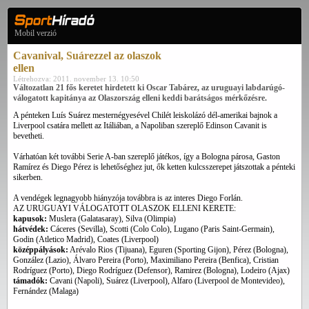
Mobil verzió
Cavanival, Suárezzel az olaszok
ellen
Létrehozva: 2011. november 13. 10:50
Változatlan 21 fős keretet hirdetett ki Oscar Tabárez, az uruguayi labdarúgó-
válogatott kapitánya az Olaszország elleni keddi barátságos mérkőzésre.
A pénteken Luís Suárez mesternégyesével Chilét leiskolázó dél-amerikai bajnok a
Liverpool csatára mellett az Itáliában, a Napoliban szereplő Edinson Cavanit is
bevetheti.
Várhatóan két további Serie A-ban szereplő játékos, így a Bologna párosa, Gaston
Ramírez és Diego Pérez is lehetőséghez jut, ők ketten kulcsszerepet játszottak a pénteki
sikerben.
A vendégek legnagyobb hiányzója továbbra is az interes Diego Forlán.
AZ URUGUAYI VÁLOGATOTT OLASZOK ELLENI KERETE:
kapusok:
Muslera (Galatasaray), Silva (Olimpia)
hátvédek:
Cáceres (Sevilla), Scotti (Colo Colo), Lugano (Paris Saint-Germain),
Godin (Atletico Madrid), Coates (Liverpool)
középpályások:
Arévalo Rios (Tijuana), Eguren (Sporting Gijon), Pérez (Bologna),
González (Lazio), Álvaro Pereira (Porto), Maximiliano Pereira (Benfica), Cristian
Rodríguez (Porto), Diego Rodríguez (Defensor), Ramirez (Bologna), Lodeiro (Ajax)
támadók:
Cavani (Napoli), Suárez (Liverpool), Alfaro (Liverpool de Montevideo),
Fernández (Malaga)