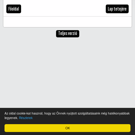
Főoldal
Lap tetejére
Teljes verzió
Az oldal cookie-kat használ, hogy az Önnek nyújtott szolgáltatásaink még hatékonyabbak
legyenek.
Részletek
OK