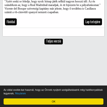
"Azért senki se feledje, hogy nyolc hónap játék nélkül nagyon hosszú idő. Az én
szándékom az, hogy a Real Madridnál maradjak, és itt fejezzem be a pályafutásomat."
Vicente del Bosque szövetségi kapitány már jelezte, hogy ő továbbra is Casillasra
számít a vb-címvédő spanyol nemzeti csapatban.
Főoldal
Lap tetejére
Teljes verzió
Az oldal cookie-kat használ, hogy az Önnek nyújtott szolgáltatásaink még hatékonyabbak
legyenek.
Részletek
OK