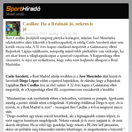
Mobil verzió
Casillas: Ha a Realnak jó, nekem is
jó
Létrehozva: 2013. október 3. 12:31 SH
Iker Casillas jövőjéről rengeteg pletyka keringett, miután José Mourinho
edzősködése alatt kikerült a kezdőcsapatból, és eddig Carlo Ancelotti alatt sem
került vissza oda. A 32 éves kapus ráadásul megsérült a Galatasaray elleni
Bajnokok Ligája-találkozón, márpedig minél több játékidőre van szüksége, ha
ott akar lenni a világbajnokságon a spanyol csapatban. A Koppenhága ellen
visszatért, és újra azt nyilatkozta, hogy soha nem hajlandó elhagyni a Real
Madridot.
Carlo Ancelotti
, a Real Madrid edzője továbbra is a
José Mourinho
által hozott és
favorizált
Diego López
t védeti a spanyol bajnokikon, de elárulta, hogy a Bajnokok
Ligájában
Iker Casillas
lesz az első számú. A 32 éves kapus a Galatasaray ellen
megsérült, de a Koppenhága elleni BL-csoportmeccsen visszakerült a kezdőbe.
"Mindannyian csak nyerhetünk ebben a helyzetben, szerintem ez pompás. Igyekszem
mindig a pozitív oldalát nézni a dolgoknak. A jelenlegi felállással Diego is nyer, én is
nyerek, és a Real Madrid is nyer" - összegzett Iker Casillas a 4-0-ra megnyert meccs
után.
"Diego esetében egy olyan srácról beszélünk, aki a legmagasabb szinten teljesít, és
ezért nagyon keményen megdolgozik. Nekem vannak jó és rossz napjaim is, de nem
akarok elrejtőzni. Ha az edző úgy gondolja, hogy nekem a BL-ben kell játszanom,
akkor ott próbálok meg kihasználni minden lehetőséget, és megnehezíteni a helyzetét."