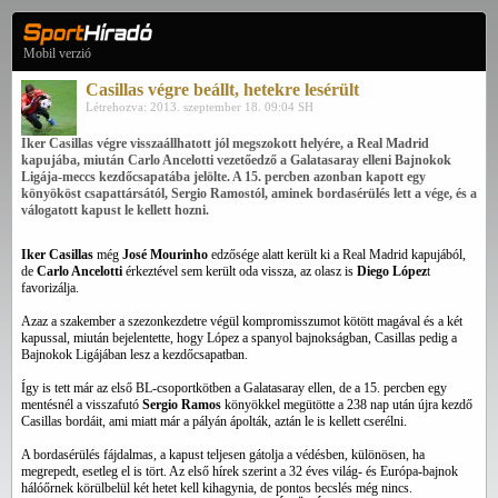
Mobil verzió
Casillas végre beállt, hetekre lesérült
Létrehozva: 2013. szeptember 18. 09:04 SH
Iker Casillas végre visszaállhatott jól megszokott helyére, a Real Madrid
kapujába, miután Carlo Ancelotti vezetőedző a Galatasaray elleni Bajnokok
Ligája-meccs kezdőcsapatába jelölte. A 15. percben azonban kapott egy
könyököst csapattársától, Sergio Ramostól, aminek bordasérülés lett a vége, és a
válogatott kapust le kellett hozni.
Iker Casillas
még
José Mourinho
edzősége alatt került ki a Real Madrid kapujából,
de
Carlo Ancelotti
érkeztével sem került oda vissza, az olasz is
Diego López
t
favorizálja.
Azaz a szakember a szezonkezdetre végül kompromisszumot kötött magával és a két
kapussal, miután bejelentette, hogy López a spanyol bajnokságban, Casillas pedig a
Bajnokok Ligájában lesz a kezdőcsapatban.
Így is tett már az első BL-csoportkötben a Galatasaray ellen, de a 15. percben egy
mentésnél a visszafutó
Sergio Ramos
könyökkel megütötte a 238 nap után újra kezdő
Casillas bordáit, ami miatt már a pályán ápolták, aztán le is kellett cserélni.
A bordasérülés fájdalmas, a kapust teljesen gátolja a védésben, különösen, ha
megrepedt, esetleg el is tört. Az első hírek szerint a 32 éves világ- és Európa-bajnok
hálóőrnek körülbelül két hetet kell kihagynia, de pontos becslés még nincs.