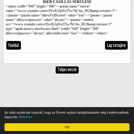
IKER CASILLAS SÉRÜLÉSE
<object width="640" height="360"><param name="movie"
value="//www.youtube.com/v/DccK2qWuTSw?hl=hu_HU&amp;version=3">
</param><param name="allowFullScreen" value="true"></param><param
name="allowscriptaccess" value="always"></param><embed
src="//www.youtube.com/v/DccK2qWuTSw?hl=hu_HU&amp;version=3"
type="application/x-shockwave-flash" width="640" height="360"
allowscriptaccess="always" allowfullscreen="true"></embed></object>
Főoldal
Lap tetejére
Teljes verzió
Az oldal cookie-kat használ, hogy az Önnek nyújtott szolgáltatásaink még hatékonyabbak
legyenek.
Részletek
OK