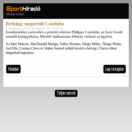
Mobil verzió
Bréking: megsérült Coutinho
Létrehozva: 2010. november 19. 12:10 sh
Izomhúzódást szenvedett a pénteki edzésen Philippe Coutinho, az Inter brazil
támadó középpályása. Bővebb tájékoztatás délután várható az ügyben.
Az Inter Maicon, MacDonald Mariga, Sulley Muntari, Diego Milito, Thiago Motta,
Joel Obi, Cristian Chivu és Walter Samuel nélkül készül a hétvégi, Chievo elleni
idegenbeli bajnokira.
Főoldal
Lap tetejére
Teljes verzió