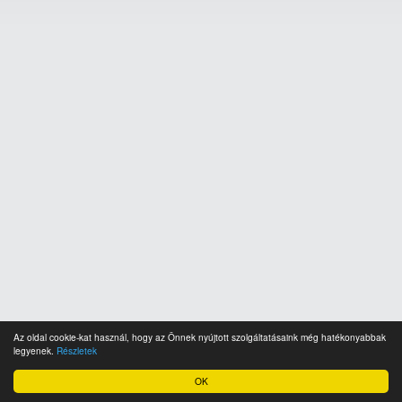
Az oldal cookie-kat használ, hogy az Önnek nyújtott szolgáltatásaink még hatékonyabbak
legyenek.
Részletek
OK