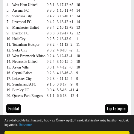
4.
West Ham United
9
5
1
3
17-12
+5
16
5.
Arsenal FC
9
3
5
1
15-11
+4
14
6.
Swansea City
9
4
2
3
13-10
+3
14
7.
Liverpool FC
9
4
2
3
13-12
+1
14
8.
Manchester United
9
3
4
2
16-13
+3
13
9.
Everton FC
9
3
3
3
19-17
+2
12
10.
Hull City
9
2
5
2
13-13
0
11
11.
Tottenham Hotspur
9
3
2
4
11-13
-2
11
12.
Stoke City
9
3
2
4
8-10
-2
11
13.
West Bromwich Albion
9
2
4
3
12-13
-1
10
14.
Newcastle United
9
2
4
3
10-15
-5
10
15.
Aston Villa
8
3
1
4
4-12
-8
10
16.
Crystal Palace
9
2
3
4
13-16
-3
9
17.
Leicester City
9
2
3
4
11-15
-4
9
18.
Sunderland AFC
9
1
5
3
8-17
-9
8
19.
Burnley FC
9
0
4
5
5-16
-11
4
20.
Queens Park Rangers
8
1
1
6
6-18
-12
4
Főoldal
Lap tetejére
Az oldal cookie-kat használ, hogy az Önnek nyújtott szolgáltatásaink még hatékonyabbak
legyenek.
Részletek
Teljes verzió