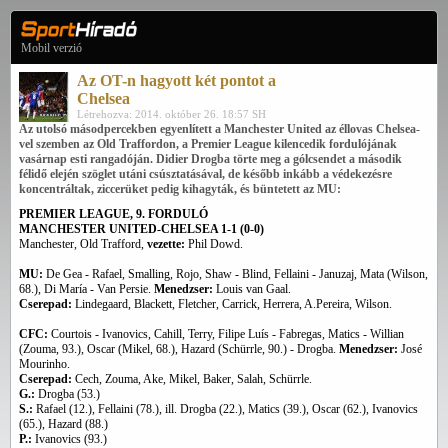
Mobil verzió
Az OT-n hagyott két pontot a
Chelsea
Létrehozva: 2014. október 26. 18:57 SH
Az utolsó másodpercekben egyenlített a Manchester United az éllovas Chelsea-
vel szemben az Old Traffordon, a Premier League kilencedik fordulójának
vasárnap esti rangadóján. Didier Drogba törte meg a gólcsendet a második
félidő elején szöglet utáni csúsztatásával, de később inkább a védekezésre
koncentráltak, ziccerüket pedig kihagyták, és büntetett az MU:
PREMIER LEAGUE, 9. FORDULÓ
MANCHESTER UNITED-CHELSEA 1-1 (0-0)
Manchester, Old Trafford,
vezette:
Phil Dowd.
MU:
De Gea - Rafael, Smalling, Rojo, Shaw - Blind, Fellaini - Januzaj, Mata (Wilson,
68.), Di María - Van Persie.
Menedzser:
Louis van Gaal.
Cserepad:
Lindegaard, Blackett, Fletcher, Carrick, Herrera, A.Pereira, Wilson.
CFC:
Courtois - Ivanovics, Cahill, Terry, Filipe Luís - Fabregas, Matics - Willian
(Zouma, 93.), Oscar (Mikel, 68.), Hazard (Schürrle, 90.) - Drogba.
Menedzser:
José
Mourinho.
Cserepad:
Cech, Zouma, Ake, Mikel, Baker, Salah, Schürrle.
G.:
Drogba (53.)
S.:
Rafael (12.), Fellaini (78.), ill. Drogba (22.), Matics (39.), Oscar (62.), Ivanovics
(65.), Hazard (88.)
P.:
Ivanovics (93.)