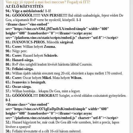
Van egy jó tipped a mai foci meccsre? Fogadj rá ITT!
AZ ÉLŐ KÖZVETÍTÉS
94.: Vége a mérkőzésnek! 1-1!
94.: GÓÓÓÓÓÓL!!!!!! VAN PERSIE!!!!
Bal oldali szabadrúgás, fejest védett De
Gea, a kipattanót RvP verte be nyolcról, középről.
1-1
<iframe class="vine-embed"
src="https://vine.co/v/OhLjM7mtbXA/embed/simple" width="600"
height="600" frameborder="0"></iframe><script async
src="//platform.vine.co/static/scripts/embed.js" charset="utf-8"></script>
93.: IVANOVICS-PIROS.
Második
sárgával.
93.: Csere:
Willian helyett
Zouma.
90.:
Négy perc.
90.: Csere:
Hazard helyett
Schürrle.
88.: Hazard-sárga.
80.:
RvP éles szögből leadott lövését hárította lábbal Courtois.
78.: Fellaini-sárga.
69.:
Willian újabb rakétát eresztett meg 20-ról, elsüvített a kapu mellett 170 centivel.
68.: Csere:
Oscar helyett
Mikel.
Mata helyett
Wilson.
65.: Ivanovics
is
besárgult.
62.: Oscar-sárga.
57.:
Willian bombája... lekapta De Gea, mint a legyet.
53.: GÓÓÓÓÓÓL!!!! DROGBA!!!
Szöglet, a rövid oldalon csúsztatott gyönyörűen.
0-1
<iframe class="vine-embed"
src="https://vine.co/v/O71gEuDpDxK/embed/simple" width="600"
height="600" frameborder="0"></iframe><script async
src="//platform.vine.co/static/scripts/embed.js" charset="utf-8"></script>
52.:
Hazard kígyózott be, már csak De Gea állt vele szemben, leért a precíz, lapos
lövésre a spanyol!
50.:
Fellaini tévesztette el a célt 16-ról három méterrel.