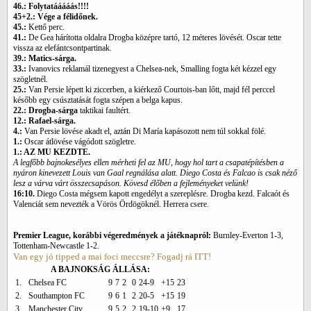
46.: Folytatááááás!!!!
45+2.: Vége a félidőnek.
45.:
Kettő perc.
41.:
De Gea hárította oldalra Drogba középre tartó, 12 méteres lövését. Oscar tette
vissza az elefántcsontpartinak.
39.: Matics-sárga.
33.:
Ivanovics reklamál tizenegyest a Chelsea-nek, Smalling fogta két kézzel egy
szögletnél.
25.:
Van Persie lépett ki ziccerben, a kiérkező Courtois-ban lőtt, majd fél perccel
később egy csúsztatását fogta szépen a belga kapus.
22.: Drogba-sárga
taktikai faultért.
12.: Rafael-sárga.
4.:
Van Persie lövése akadt el, aztán Di María kapásozott nem túl sokkal fölé.
1.:
Oscar átlövése vágódott szögletre.
1.: AZ MU KEZDTE.
A legfőbb bajnokesélyes ellen mérheti fel az MU, hogy hol tart a csapatépítésben a
nyáron kinevezett Louis van Gaal regnálása alatt. Diego Costa és Falcao is csak néző
lesz a várva várt összecsapáson. Kövesd élőben a fejleményeket velünk!
16:10.
Diego Costa mégsem kapott engedélyt a szereplésre. Drogba kezd. Falcaót és
Valenciát sem nevezték a Vörös Ördögöknél. Herrera csere.
Premier League, korábbi végeredmények a játéknapról:
Burnley-Everton 1-3,
Tottenham-Newcastle 1-2.
Van egy jó tipped a mai foci meccsre? Fogadj rá ITT!
A BAJNOKSÁG ÁLLÁSA:
1.
Chelsea FC
9
7
2
0
24-9
+15
23
2.
Southampton FC
9
6
1
2
20-5
+15
19
3.
Manchester City
9
5
2
2
19-10
+9
17