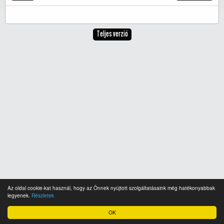
Teljes verzió
Az oldal cookie-kat használ, hogy az Önnek nyújtott szolgáltatásaink még hatékonyabbak
legyenek.
Részletek
OK