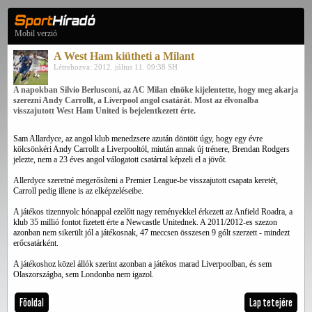
Mobil verzió
A West Ham kiütheti a Milant
Létrehozva: 2012. július 11. 09:38 SH
A napokban Silvio Berlusconi, az AC Milan elnöke kijelentette, hogy meg akarja
szerezni Andy Carrollt, a Liverpool angol csatárát. Most az élvonalba
visszajutott West Ham United is bejelentkezett érte.
Sam Allardyce, az angol klub menedzsere azután döntött úgy, hogy egy évre
kölcsönkéri Andy Carrollt a Liverpooltól, miután annak új trénere, Brendan Rodgers
jelezte, nem a 23 éves angol válogatott csatárral képzeli el a jövőt.
Allerdyce szeretné megerősíteni a Premier League-be visszajutott csapata keretét,
Carroll pedig illene is az elképzeléseibe.
A játékos tizennyolc hónappal ezelőtt nagy reményekkel érkezett az Anfield Roadra, a
klub 35 millió fontot fizetett érte a Newcastle Unitednek. A 2011/2012-es szezon
azonban nem sikerült jól a játékosnak, 47 meccsen összesen 9 gólt szerzett - mindezt
erőcsatárként.
A játékoshoz közel állók szerint azonban a játékos marad Liverpoolban, és sem
Olaszországba, sem Londonba nem igazol.
Főoldal
Lap tetejére