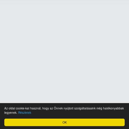
Az oldal cookie-kat használ, hogy az Önnek nyújtott szolgáltatásaink még hatékonyabbak
legyenek.
Részletek
OK