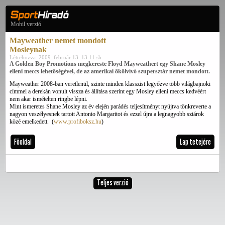
Mobil verzió
Mayweather nemet mondott
Mosleynak
Létrehozva: 2009. február 13. 13:11 sh
A Golden Boy Promotions megkereste Floyd Mayweathert egy Shane Mosley
elleni meccs lehetőségével, de az amerikai ökölvívó szupersztár nemet mondott.
Mayweather 2008-ban veretlenül, szinte minden klasszist legyőzve több világbajnoki
címmel a derekán vonult vissza és állítása szerint egy Mosley elleni meccs kedvéért
nem akar ismételten ringbe lépni.
Mint ismeretes Shane Mosley az év elején parádés teljesítményt nyújtva tönkreverte a
nagyon veszélyesnek tartott Antonio Margaritot és ezzel újra a legnagyobb sztárok
közé emelkedett. (
www.profiboksz.hu
)
Főoldal
Lap tetejére
Teljes verzió