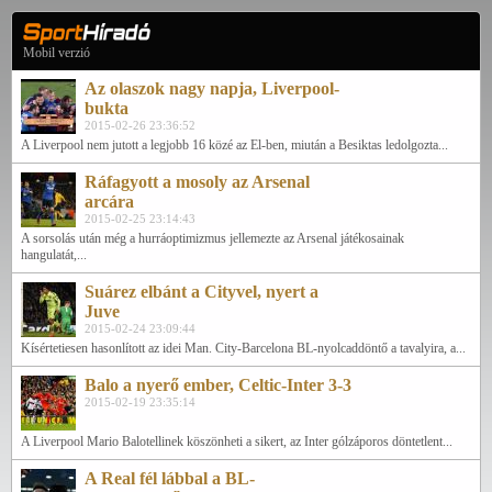
Mobil verzió
Az olaszok nagy napja, Liverpool-
bukta
2015-02-26 23:36:52
A Liverpool nem jutott a legjobb 16 közé az El-ben, miután a Besiktas ledolgozta...
Ráfagyott a mosoly az Arsenal
arcára
2015-02-25 23:14:43
A sorsolás után még a hurráoptimizmus jellemezte az Arsenal játékosainak
hangulatát,...
Suárez elbánt a Cityvel, nyert a
Juve
2015-02-24 23:09:44
Kísértetiesen hasonlított az idei Man. City-Barcelona BL-nyolcaddöntő a tavalyira, a...
Balo a nyerő ember, Celtic-Inter 3-3
2015-02-19 23:35:14
A Liverpool Mario Balotellinek köszönheti a sikert, az Inter gólzáporos döntetlent...
A Real fél lábbal a BL-