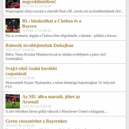
negyeddöntőben!
2015-02-18 23:19:30
Megnyugtató előnyt szerzett a címvédő Real a BL szerda esti nyolcaddöntőjének első...
BL: bizakodhat a Chelsea és a
Bayern
2015-02-17 23:06:54
Bár az eredmény alapján a Chelsea lehet elégedettebb, a látottak - például a hétszer...
Babosék továbbjutottak Dubajban
2015-02-17 14:02:08
Babos Tímea Kristina Mladenoviccsal az oldalán továbbjutott a páros első
fordulójából...
Svájci edző Szalai korábbi
csapatánál
2015-02-17 12:10:46
Menesztették Kasper Hjulmandot, a német labdarúgó-bajnokságban 14. helyezett
FSV...
Az MU állva maradt, jöhet az
Arsenal!
2015-02-16 23:09:29
A záró félórában három góllal válaszolt a Manchester United a házigazda,...
Green visszatérhet a Bayernhez
2015-02-16 21:52:53