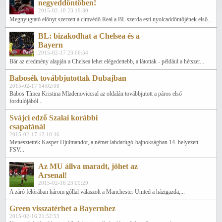
negyeddöntőben!
2015-02-18 23:19:30
Megnyugtató előnyt szerzett a címvédő Real a BL szerda esti nyolcaddöntőjének első...
BL: bizakodhat a Chelsea és a
Bayern
2015-02-17 23:06:54
Bár az eredmény alapján a Chelsea lehet elégedettebb, a látottak - például a hétszer...
Babosék továbbjutottak Dubajban
2015-02-17 14:02:08
Babos Tímea Kristina Mladenoviccsal az oldalán továbbjutott a páros első
fordulójából...
Svájci edző Szalai korábbi
csapatánál
2015-02-17 12:10:46
Menesztették Kasper Hjulmandot, a német labdarúgó-bajnokságban 14. helyezett
FSV...
Az MU állva maradt, jöhet az
Arsenal!
2015-02-16 23:09:29
A záró félórában három góllal válaszolt a Manchester United a házigazda,...
Green visszatérhet a Bayernhez
2015-02-16 21:52:53