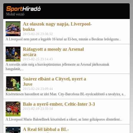
Mobil verzió
Az olaszok nagy napja, Liverpool-
bukta
2015-02-26 23:36:52
A Liverpool nem jutott a legjobb 16 közé az El-ben, miután a Besiktas ledolgozta...
Ráfagyott a mosoly az Arsenal
arcára
2015-02-25 23:14:43
A sorsolás után még a hurráoptimizmus jellemezte az Arsenal játékosainak
hangulatát,...
Suárez elbánt a Cityvel, nyert a
Juve
2015-02-24 23:09:44
Kísértetiesen hasonlított az idei Man. City-Barcelona BL-nyolcaddöntő a tavalyira, a...
Balo a nyerő ember, Celtic-Inter 3-3
2015-02-19 23:35:14
A Liverpool Mario Balotellinek köszönheti a sikert, az Inter gólzáporos döntetlent...
A Real fél lábbal a BL-