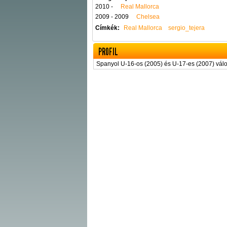
2010 -
Real Mallorca
2009 - 2009
Chelsea
Címkék:
Real Mallorca
sergio_tejera
PROFIL
Spanyol U-16-os (2005) és U-17-es (2007) válo