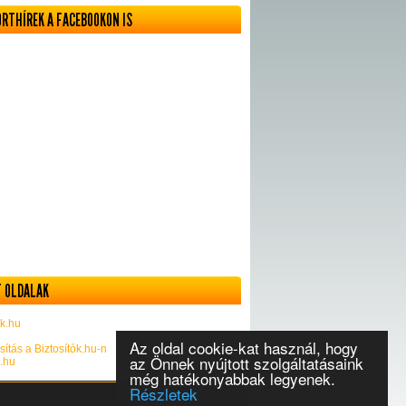
ORTHÍREK A FACEBOOKON IS
 OLDALAK
k.hu
Az oldal cookie-kat használ, hogy
sítás a Biztosítók.hu-n
az Önnek nyújtott szolgáltatásaink
k.hu
még hatékonyabbak legyenek.
Részletek