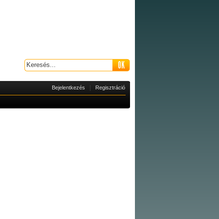
|
Bejelentkezés
Regisztráció