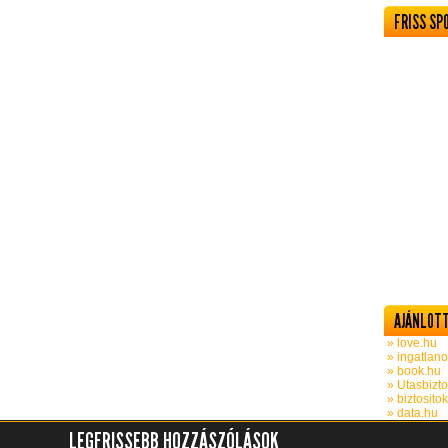
FRISS SP
AJÁNLOTT
» love.hu
» ingatlano
» book.hu
» Utasbizto
» biztosito
» data.hu
LEGFRISSEBB HOZZÁSZÓLÁSOK