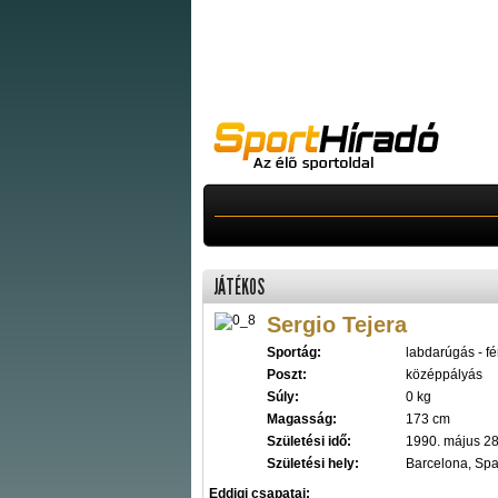
JÁTÉKOS
Sergio Tejera
Sportág:
labdarúgás - fér
Poszt:
középpályás
Súly:
0 kg
Magasság:
173 cm
Születési idő:
1990. május 28
Születési hely:
Barcelona, Sp
Eddigi csapatai: