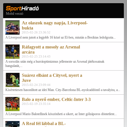
Mobil verzió
Az olaszok nagy napja, Liverpool-
bukta
2015-02-26 23:36:52
A Liverpool nem jutott a legjobb 16 közé az El-ben, miután a Besiktas ledolgozta...
Ráfagyott a mosoly az Arsenal
arcára
2015-02-25 23:14:43
A sorsolás után még a hurráoptimizmus jellemezte az Arsenal játékosainak
hangulatát,...
Suárez elbánt a Cityvel, nyert a
Juve
2015-02-24 23:09:44
Kísértetiesen hasonlított az idei Man. City-Barcelona BL-nyolcaddöntő a tavalyira, a...
Balo a nyerő ember, Celtic-Inter 3-3
2015-02-19 23:35:14
A Liverpool Mario Balotellinek köszönheti a sikert, az Inter gólzáporos döntetlent...
A Real fél lábbal a BL-