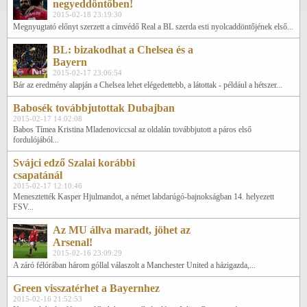
negyeddöntőben!
2015-02-18 23:19:30
Megnyugtató előnyt szerzett a címvédő Real a BL szerda esti nyolcaddöntőjének első...
BL: bizakodhat a Chelsea és a
Bayern
2015-02-17 23:06:54
Bár az eredmény alapján a Chelsea lehet elégedettebb, a látottak - például a hétszer...
Babosék továbbjutottak Dubajban
2015-02-17 14:02:08
Babos Tímea Kristina Mladenoviccsal az oldalán továbbjutott a páros első
fordulójából...
Svájci edző Szalai korábbi
csapatánál
2015-02-17 12:10:46
Menesztették Kasper Hjulmandot, a német labdarúgó-bajnokságban 14. helyezett
FSV...
Az MU állva maradt, jöhet az
Arsenal!
2015-02-16 23:09:29
A záró félórában három góllal válaszolt a Manchester United a házigazda,...
Green visszatérhet a Bayernhez
2015-02-16 21:52:53