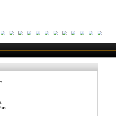
fi
8.
ákia