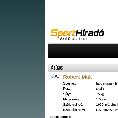
JÁTÉKOS
Robert Mak
Sportág:
labdarúgás - fér
Poszt:
csatár
Súly:
75 kg
Magasság:
179 cm
Születési idő:
1990. március 
Születési hely:
Pozsony, Szlov
Eddigi csapatai: