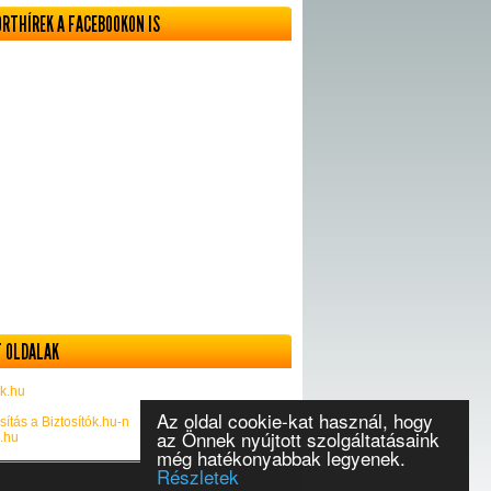
ORTHÍREK A FACEBOOKON IS
 OLDALAK
k.hu
Az oldal cookie-kat használ, hogy
sítás a Biztosítók.hu-n
az Önnek nyújtott szolgáltatásaink
k.hu
még hatékonyabbak legyenek.
Részletek