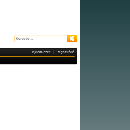
|
Bejelentkezés
Regisztráció