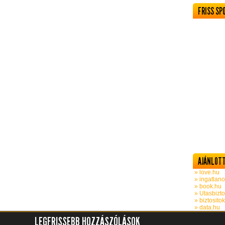
FRISS SP
AJÁNLOTT
» love.hu
» ingatlano
» book.hu
» Utasbizto
» biztosito
» data.hu
LEGFRISSEBB HOZZÁSZÓLÁSOK