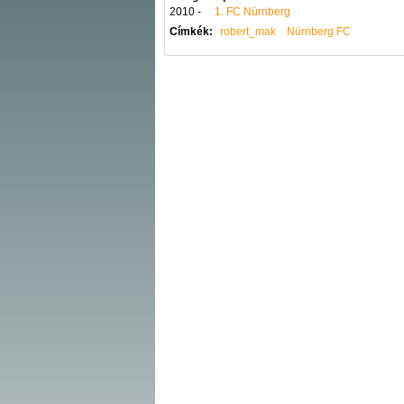
2010 -
1. FC Nürnberg
Címkék:
robert_mak
Nürnberg FC