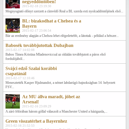
negyeddöntőben!
2015-02-18 23:19:30
Megnyugtató előnyt szerzett a címvédő Real a BL szerda esti nyolcaddöntőjének első...
BL: bizakodhat a Chelsea és a
Bayern
2015-02-17 23:06:54
Bár az eredmény alapján a Chelsea lehet elégedettebb, a látottak - például a hétszer...
Babosék továbbjutottak Dubajban
2015-02-17 14:02:08
Babos Tímea Kristina Mladenoviccsal az oldalán továbbjutott a páros első
fordulójából...
Svájci edző Szalai korábbi
csapatánál
2015-02-17 12:10:46
Menesztették Kasper Hjulmandot, a német labdarúgó-bajnokságban 14. helyezett
FSV...
Az MU állva maradt, jöhet az
Arsenal!
2015-02-16 23:09:29
A záró félórában három góllal válaszolt a Manchester United a házigazda,...
Green visszatérhet a Bayernhez
2015-02-16 21:52:53