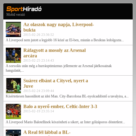
Mobil verzió
Az olaszok nagy napja, Liverpool-
bukta
2015-02-26 23:36:52
A Liverpool nem jutott a legjobb 16 közé az El-ben, miután a Besiktas ledolgozta...
Ráfagyott a mosoly az Arsenal
arcára
2015-02-25 23:14:43
A sorsolás után még a hurráoptimizmus jellemezte az Arsenal játékosainak
hangulatát,...
Suárez elbánt a Cityvel, nyert a
Juve
2015-02-24 23:09:44
Kísértetiesen hasonlított az idei Man. City-Barcelona BL-nyolcaddöntő a tavalyira, a...
Balo a nyerő ember, Celtic-Inter 3-3
2015-02-19 23:35:14
A Liverpool Mario Balotellinek köszönheti a sikert, az Inter gólzáporos döntetlent...
A Real fél lábbal a BL-