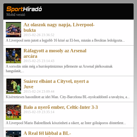
Mobil verzió
Az olaszok nagy napja, Liverpool-
bukta
2015-02-26 23:36:52
A Liverpool nem jutott a legjobb 16 közé az El-ben, miután a Besiktas ledolgozta...
Ráfagyott a mosoly az Arsenal
arcára
2015-02-25 23:14:43
A sorsolás után még a hurráoptimizmus jellemezte az Arsenal játékosainak
hangulatát,...
Suárez elbánt a Cityvel, nyert a
Juve
2015-02-24 23:09:44
Kísértetiesen hasonlított az idei Man. City-Barcelona BL-nyolcaddöntő a tavalyira, a...
Balo a nyerő ember, Celtic-Inter 3-3
2015-02-19 23:35:14
A Liverpool Mario Balotellinek köszönheti a sikert, az Inter gólzáporos döntetlent...
A Real fél lábbal a BL-