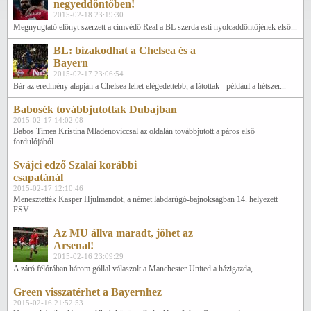
negyeddöntőben!
2015-02-18 23:19:30
Megnyugtató előnyt szerzett a címvédő Real a BL szerda esti nyolcaddöntőjének első...
BL: bizakodhat a Chelsea és a
Bayern
2015-02-17 23:06:54
Bár az eredmény alapján a Chelsea lehet elégedettebb, a látottak - például a hétszer...
Babosék továbbjutottak Dubajban
2015-02-17 14:02:08
Babos Tímea Kristina Mladenoviccsal az oldalán továbbjutott a páros első
fordulójából...
Svájci edző Szalai korábbi
csapatánál
2015-02-17 12:10:46
Menesztették Kasper Hjulmandot, a német labdarúgó-bajnokságban 14. helyezett
FSV...
Az MU állva maradt, jöhet az
Arsenal!
2015-02-16 23:09:29
A záró félórában három góllal válaszolt a Manchester United a házigazda,...
Green visszatérhet a Bayernhez
2015-02-16 21:52:53