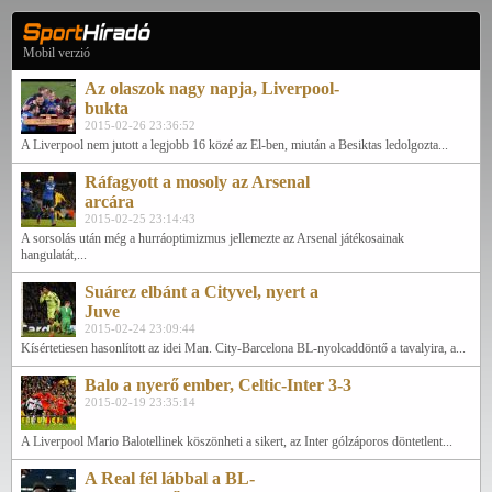
Mobil verzió
Az olaszok nagy napja, Liverpool-
bukta
2015-02-26 23:36:52
A Liverpool nem jutott a legjobb 16 közé az El-ben, miután a Besiktas ledolgozta...
Ráfagyott a mosoly az Arsenal
arcára
2015-02-25 23:14:43
A sorsolás után még a hurráoptimizmus jellemezte az Arsenal játékosainak
hangulatát,...
Suárez elbánt a Cityvel, nyert a
Juve
2015-02-24 23:09:44
Kísértetiesen hasonlított az idei Man. City-Barcelona BL-nyolcaddöntő a tavalyira, a...
Balo a nyerő ember, Celtic-Inter 3-3
2015-02-19 23:35:14
A Liverpool Mario Balotellinek köszönheti a sikert, az Inter gólzáporos döntetlent...
A Real fél lábbal a BL-