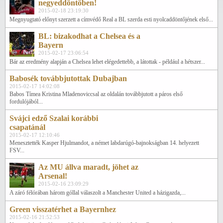
negyeddöntőben!
2015-02-18 23:19:30
Megnyugtató előnyt szerzett a címvédő Real a BL szerda esti nyolcaddöntőjének első...
BL: bizakodhat a Chelsea és a
Bayern
2015-02-17 23:06:54
Bár az eredmény alapján a Chelsea lehet elégedettebb, a látottak - például a hétszer...
Babosék továbbjutottak Dubajban
2015-02-17 14:02:08
Babos Tímea Kristina Mladenoviccsal az oldalán továbbjutott a páros első
fordulójából...
Svájci edző Szalai korábbi
csapatánál
2015-02-17 12:10:46
Menesztették Kasper Hjulmandot, a német labdarúgó-bajnokságban 14. helyezett
FSV...
Az MU állva maradt, jöhet az
Arsenal!
2015-02-16 23:09:29
A záró félórában három góllal válaszolt a Manchester United a házigazda,...
Green visszatérhet a Bayernhez
2015-02-16 21:52:53