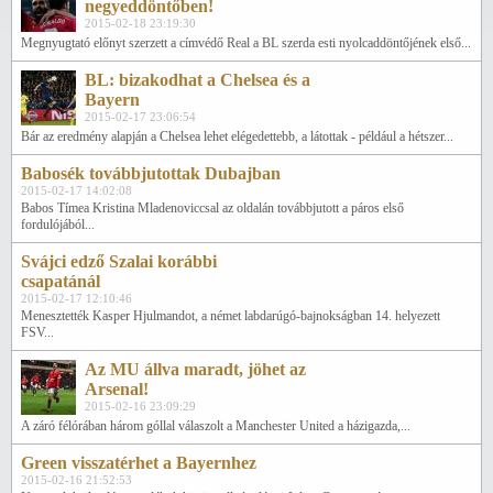
negyeddöntőben!
2015-02-18 23:19:30
Megnyugtató előnyt szerzett a címvédő Real a BL szerda esti nyolcaddöntőjének első...
BL: bizakodhat a Chelsea és a
Bayern
2015-02-17 23:06:54
Bár az eredmény alapján a Chelsea lehet elégedettebb, a látottak - például a hétszer...
Babosék továbbjutottak Dubajban
2015-02-17 14:02:08
Babos Tímea Kristina Mladenoviccsal az oldalán továbbjutott a páros első
fordulójából...
Svájci edző Szalai korábbi
csapatánál
2015-02-17 12:10:46
Menesztették Kasper Hjulmandot, a német labdarúgó-bajnokságban 14. helyezett
FSV...
Az MU állva maradt, jöhet az
Arsenal!
2015-02-16 23:09:29
A záró félórában három góllal válaszolt a Manchester United a házigazda,...
Green visszatérhet a Bayernhez
2015-02-16 21:52:53