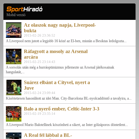
Mobil verzió
Az olaszok nagy napja, Liverpool-
bukta
2015-02-26 23:36:52
A Liverpool nem jutott a legjobb 16 közé az El-ben, miután a Besiktas ledolgozta...
Ráfagyott a mosoly az Arsenal
arcára
2015-02-25 23:14:43
A sorsolás után még a hurráoptimizmus jellemezte az Arsenal játékosainak
hangulatát,...
Suárez elbánt a Cityvel, nyert a
Juve
2015-02-24 23:09:44
Kísértetiesen hasonlított az idei Man. City-Barcelona BL-nyolcaddöntő a tavalyira, a...
Balo a nyerő ember, Celtic-Inter 3-3
2015-02-19 23:35:14
A Liverpool Mario Balotellinek köszönheti a sikert, az Inter gólzáporos döntetlent...
A Real fél lábbal a BL-