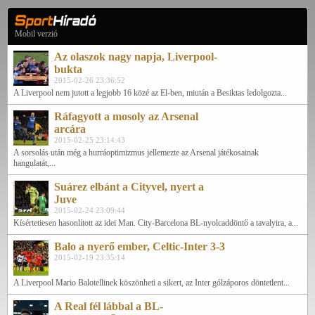
Mobil verzió
Az olaszok nagy napja, Liverpool-
bukta
2015-02-26 23:36:52
A Liverpool nem jutott a legjobb 16 közé az El-ben, miután a Besiktas ledolgozta...
Ráfagyott a mosoly az Arsenal
arcára
2015-02-25 23:14:43
A sorsolás után még a hurráoptimizmus jellemezte az Arsenal játékosainak
hangulatát,...
Suárez elbánt a Cityvel, nyert a
Juve
2015-02-24 23:09:44
Kísértetiesen hasonlított az idei Man. City-Barcelona BL-nyolcaddöntő a tavalyira, a...
Balo a nyerő ember, Celtic-Inter 3-3
2015-02-19 23:35:14
A Liverpool Mario Balotellinek köszönheti a sikert, az Inter gólzáporos döntetlent...
A Real fél lábbal a BL-