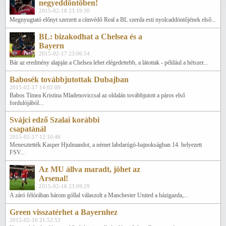
negyeddöntőben!
2015-02-18 23:19:30
Megnyugtató előnyt szerzett a címvédő Real a BL szerda esti nyolcaddöntőjének első...
BL: bizakodhat a Chelsea és a
Bayern
2015-02-17 23:06:54
Bár az eredmény alapján a Chelsea lehet elégedettebb, a látottak - például a hétszer...
Babosék továbbjutottak Dubajban
2015-02-17 14:02:08
Babos Tímea Kristina Mladenoviccsal az oldalán továbbjutott a páros első
fordulójából...
Svájci edző Szalai korábbi
csapatánál
2015-02-17 12:10:46
Menesztették Kasper Hjulmandot, a német labdarúgó-bajnokságban 14. helyezett
FSV...
Az MU állva maradt, jöhet az
Arsenal!
2015-02-16 23:09:29
A záró félórában három góllal válaszolt a Manchester United a házigazda,...
Green visszatérhet a Bayernhez
2015-02-16 21:52:53