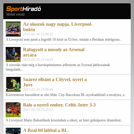
Mobil verzió
Az olaszok nagy napja, Liverpool-
bukta
2015-02-26 23:36:52
A Liverpool nem jutott a legjobb 16 közé az El-ben, miután a Besiktas ledolgozta...
Ráfagyott a mosoly az Arsenal
arcára
2015-02-25 23:14:43
A sorsolás után még a hurráoptimizmus jellemezte az Arsenal játékosainak
hangulatát,...
Suárez elbánt a Cityvel, nyert a
Juve
2015-02-24 23:09:44
Kísértetiesen hasonlított az idei Man. City-Barcelona BL-nyolcaddöntő a tavalyira, a...
Balo a nyerő ember, Celtic-Inter 3-3
2015-02-19 23:35:14
A Liverpool Mario Balotellinek köszönheti a sikert, az Inter gólzáporos döntetlent...
A Real fél lábbal a BL-