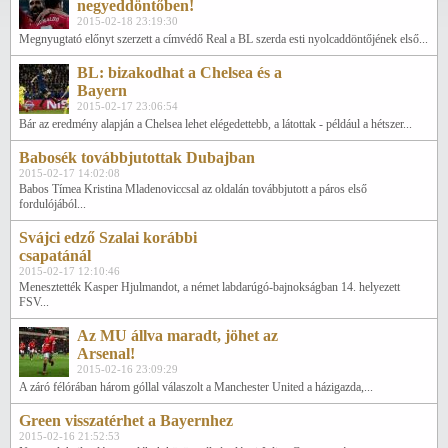
negyeddöntőben!
2015-02-18 23:19:30
Megnyugtató előnyt szerzett a címvédő Real a BL szerda esti nyolcaddöntőjének első...
BL: bizakodhat a Chelsea és a
Bayern
2015-02-17 23:06:54
Bár az eredmény alapján a Chelsea lehet elégedettebb, a látottak - például a hétszer...
Babosék továbbjutottak Dubajban
2015-02-17 14:02:08
Babos Tímea Kristina Mladenoviccsal az oldalán továbbjutott a páros első
fordulójából...
Svájci edző Szalai korábbi
csapatánál
2015-02-17 12:10:46
Menesztették Kasper Hjulmandot, a német labdarúgó-bajnokságban 14. helyezett
FSV...
Az MU állva maradt, jöhet az
Arsenal!
2015-02-16 23:09:29
A záró félórában három góllal válaszolt a Manchester United a házigazda,...
Green visszatérhet a Bayernhez
2015-02-16 21:52:53