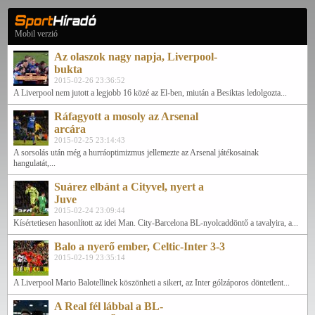
Mobil verzió
Az olaszok nagy napja, Liverpool-
bukta
2015-02-26 23:36:52
A Liverpool nem jutott a legjobb 16 közé az El-ben, miután a Besiktas ledolgozta...
Ráfagyott a mosoly az Arsenal
arcára
2015-02-25 23:14:43
A sorsolás után még a hurráoptimizmus jellemezte az Arsenal játékosainak
hangulatát,...
Suárez elbánt a Cityvel, nyert a
Juve
2015-02-24 23:09:44
Kísértetiesen hasonlított az idei Man. City-Barcelona BL-nyolcaddöntő a tavalyira, a...
Balo a nyerő ember, Celtic-Inter 3-3
2015-02-19 23:35:14
A Liverpool Mario Balotellinek köszönheti a sikert, az Inter gólzáporos döntetlent...
A Real fél lábbal a BL-