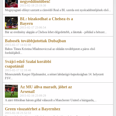
negyeddöntőben!
2015-02-18 23:19:30
Megnyugtató előnyt szerzett a címvédő Real a BL szerda esti nyolcaddöntőjének első...
BL: bizakodhat a Chelsea és a
Bayern
2015-02-17 23:06:54
Bár az eredmény alapján a Chelsea lehet elégedettebb, a látottak - például a hétszer...
Babosék továbbjutottak Dubajban
2015-02-17 14:02:08
Babos Tímea Kristina Mladenoviccsal az oldalán továbbjutott a páros első
fordulójából...
Svájci edző Szalai korábbi
csapatánál
2015-02-17 12:10:46
Menesztették Kasper Hjulmandot, a német labdarúgó-bajnokságban 14. helyezett
FSV...
Az MU állva maradt, jöhet az
Arsenal!
2015-02-16 23:09:29
A záró félórában három góllal válaszolt a Manchester United a házigazda,...
Green visszatérhet a Bayernhez
2015-02-16 21:52:53