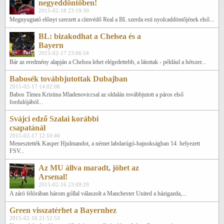
negyeddöntőben!
2015-02-18 23:19:30
Megnyugtató előnyt szerzett a címvédő Real a BL szerda esti nyolcaddöntőjének első...
BL: bizakodhat a Chelsea és a
Bayern
2015-02-17 23:06:54
Bár az eredmény alapján a Chelsea lehet elégedettebb, a látottak - például a hétszer...
Babosék továbbjutottak Dubajban
2015-02-17 14:02:08
Babos Tímea Kristina Mladenoviccsal az oldalán továbbjutott a páros első
fordulójából...
Svájci edző Szalai korábbi
csapatánál
2015-02-17 12:10:46
Menesztették Kasper Hjulmandot, a német labdarúgó-bajnokságban 14. helyezett
FSV...
Az MU állva maradt, jöhet az
Arsenal!
2015-02-16 23:09:29
A záró félórában három góllal válaszolt a Manchester United a házigazda,...
Green visszatérhet a Bayernhez
2015-02-16 21:52:53