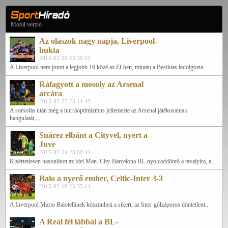
Mobil verzió
Az olaszok nagy napja, Liverpool-
bukta
2015-02-26 23:36:52
A Liverpool nem jutott a legjobb 16 közé az El-ben, miután a Besiktas ledolgozta...
Ráfagyott a mosoly az Arsenal
arcára
2015-02-25 23:14:43
A sorsolás után még a hurráoptimizmus jellemezte az Arsenal játékosainak
hangulatát,...
Suárez elbánt a Cityvel, nyert a
Juve
2015-02-24 23:09:44
Kísértetiesen hasonlított az idei Man. City-Barcelona BL-nyolcaddöntő a tavalyira, a...
Balo a nyerő ember, Celtic-Inter 3-3
2015-02-19 23:35:14
A Liverpool Mario Balotellinek köszönheti a sikert, az Inter gólzáporos döntetlent...
A Real fél lábbal a BL-