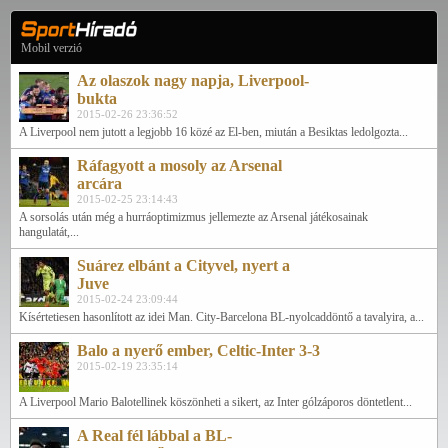
Mobil verzió
Az olaszok nagy napja, Liverpool-
bukta
2015-02-26 23:36:52
A Liverpool nem jutott a legjobb 16 közé az El-ben, miután a Besiktas ledolgozta...
Ráfagyott a mosoly az Arsenal
arcára
2015-02-25 23:14:43
A sorsolás után még a hurráoptimizmus jellemezte az Arsenal játékosainak
hangulatát,...
Suárez elbánt a Cityvel, nyert a
Juve
2015-02-24 23:09:44
Kísértetiesen hasonlított az idei Man. City-Barcelona BL-nyolcaddöntő a tavalyira, a...
Balo a nyerő ember, Celtic-Inter 3-3
2015-02-19 23:35:14
A Liverpool Mario Balotellinek köszönheti a sikert, az Inter gólzáporos döntetlent...
A Real fél lábbal a BL-