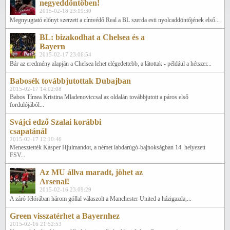
negyeddöntőben!
2015-02-18 23:19:30
Megnyugtató előnyt szerzett a címvédő Real a BL szerda esti nyolcaddöntőjének első...
BL: bizakodhat a Chelsea és a
Bayern
2015-02-17 23:06:54
Bár az eredmény alapján a Chelsea lehet elégedettebb, a látottak - például a hétszer...
Babosék továbbjutottak Dubajban
2015-02-17 14:02:08
Babos Tímea Kristina Mladenoviccsal az oldalán továbbjutott a páros első
fordulójából...
Svájci edző Szalai korábbi
csapatánál
2015-02-17 12:10:46
Menesztették Kasper Hjulmandot, a német labdarúgó-bajnokságban 14. helyezett
FSV...
Az MU állva maradt, jöhet az
Arsenal!
2015-02-16 23:09:29
A záró félórában három góllal válaszolt a Manchester United a házigazda,...
Green visszatérhet a Bayernhez
2015-02-16 21:52:53