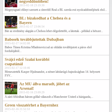
negyeddöntőben!
2015-02-18 23:19:30
Megnyugtató előnyt szerzett a címvédő Real a BL szerda esti nyolcaddöntőjének első...
BL: bizakodhat a Chelsea és a
Bayern
2015-02-17 23:06:54
Bár az eredmény alapján a Chelsea lehet elégedettebb, a látottak - például a hétszer...
Babosék továbbjutottak Dubajban
2015-02-17 14:02:08
Babos Tímea Kristina Mladenoviccsal az oldalán továbbjutott a páros első
fordulójából...
Svájci edző Szalai korábbi
csapatánál
2015-02-17 12:10:46
Menesztették Kasper Hjulmandot, a német labdarúgó-bajnokságban 14. helyezett
FSV...
Az MU állva maradt, jöhet az
Arsenal!
2015-02-16 23:09:29
A záró félórában három góllal válaszolt a Manchester United a házigazda,...
Green visszatérhet a Bayernhez
2015-02-16 21:52:53