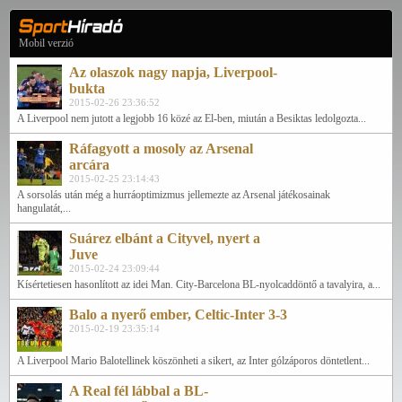
Mobil verzió
Az olaszok nagy napja, Liverpool-
bukta
2015-02-26 23:36:52
A Liverpool nem jutott a legjobb 16 közé az El-ben, miután a Besiktas ledolgozta...
Ráfagyott a mosoly az Arsenal
arcára
2015-02-25 23:14:43
A sorsolás után még a hurráoptimizmus jellemezte az Arsenal játékosainak
hangulatát,...
Suárez elbánt a Cityvel, nyert a
Juve
2015-02-24 23:09:44
Kísértetiesen hasonlított az idei Man. City-Barcelona BL-nyolcaddöntő a tavalyira, a...
Balo a nyerő ember, Celtic-Inter 3-3
2015-02-19 23:35:14
A Liverpool Mario Balotellinek köszönheti a sikert, az Inter gólzáporos döntetlent...
A Real fél lábbal a BL-