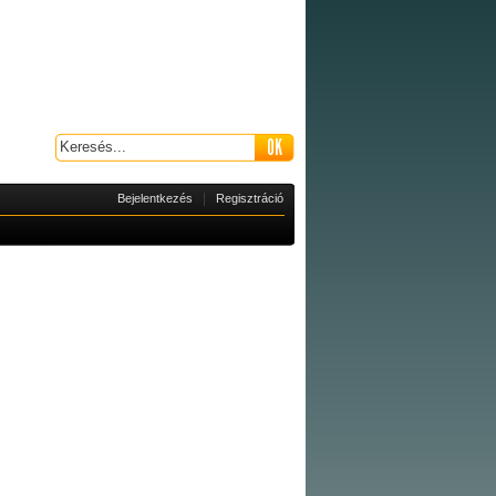
|
Bejelentkezés
Regisztráció