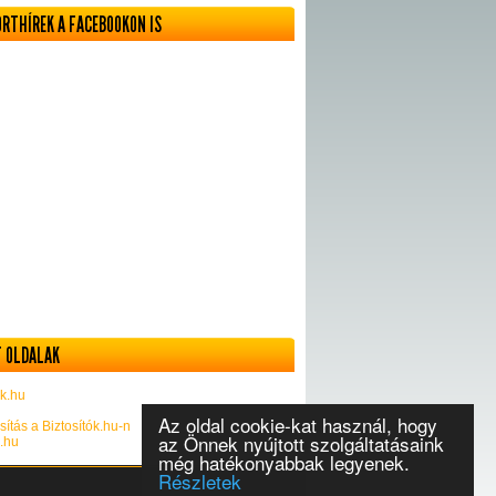
ORTHÍREK A FACEBOOKON IS
 OLDALAK
k.hu
Az oldal cookie-kat használ, hogy
sítás a Biztosítók.hu-n
az Önnek nyújtott szolgáltatásaink
k.hu
még hatékonyabbak legyenek.
Részletek