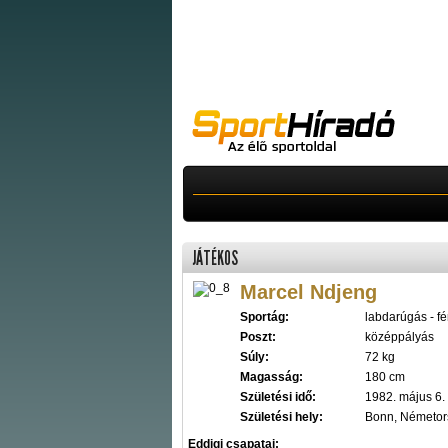
JÁTÉKOS
Marcel Ndjeng
Sportág:
labdarúgás - fér
Poszt:
középpályás
Súly:
72 kg
Magasság:
180 cm
Születési idő:
1982. május 6.
Születési hely:
Bonn, Németor
Eddigi csapatai: