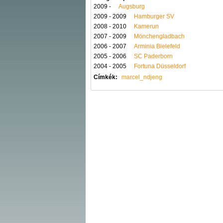
2009 -
Augsburg
2009 - 2009
Hamburger SV
2008 - 2010
Kamerun
2007 - 2009
Mönchengladbach
2006 - 2007
Arminia Bielefeld
2005 - 2006
SC Paderborn
2004 - 2005
Fortuna Düsseldorf
Címkék:
marcel_ndjeng