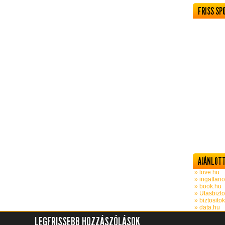
FRISS SP
AJÁNLOTT
» love.hu
» ingatlano
» book.hu
» Utasbizto
» biztosito
» data.hu
LEGFRISSEBB HOZZÁSZÓLÁSOK