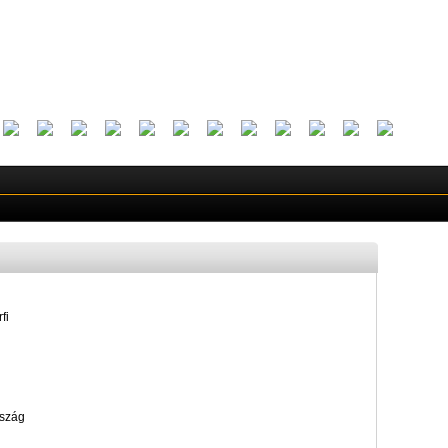
fi
szág