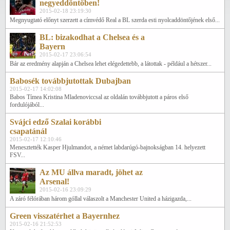
negyeddöntőben!
2015-02-18 23:19:30
Megnyugtató előnyt szerzett a címvédő Real a BL szerda esti nyolcaddöntőjének első...
BL: bizakodhat a Chelsea és a
Bayern
2015-02-17 23:06:54
Bár az eredmény alapján a Chelsea lehet elégedettebb, a látottak - például a hétszer...
Babosék továbbjutottak Dubajban
2015-02-17 14:02:08
Babos Tímea Kristina Mladenoviccsal az oldalán továbbjutott a páros első
fordulójából...
Svájci edző Szalai korábbi
csapatánál
2015-02-17 12:10:46
Menesztették Kasper Hjulmandot, a német labdarúgó-bajnokságban 14. helyezett
FSV...
Az MU állva maradt, jöhet az
Arsenal!
2015-02-16 23:09:29
A záró félórában három góllal válaszolt a Manchester United a házigazda,...
Green visszatérhet a Bayernhez
2015-02-16 21:52:53