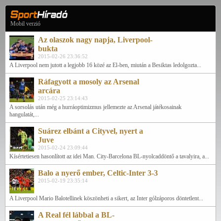
Mobil verzió
Az olaszok nagy napja, Liverpool-
bukta
2015-02-26 23:36:52
A Liverpool nem jutott a legjobb 16 közé az El-ben, miután a Besiktas ledolgozta...
Ráfagyott a mosoly az Arsenal
arcára
2015-02-25 23:14:43
A sorsolás után még a hurráoptimizmus jellemezte az Arsenal játékosainak
hangulatát,...
Suárez elbánt a Cityvel, nyert a
Juve
2015-02-24 23:09:44
Kísértetiesen hasonlított az idei Man. City-Barcelona BL-nyolcaddöntő a tavalyira, a...
Balo a nyerő ember, Celtic-Inter 3-3
2015-02-19 23:35:14
A Liverpool Mario Balotellinek köszönheti a sikert, az Inter gólzáporos döntetlent...
A Real fél lábbal a BL-