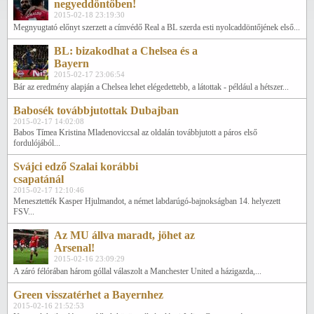
negyeddöntőben!
2015-02-18 23:19:30
Megnyugtató előnyt szerzett a címvédő Real a BL szerda esti nyolcaddöntőjének első...
BL: bizakodhat a Chelsea és a
Bayern
2015-02-17 23:06:54
Bár az eredmény alapján a Chelsea lehet elégedettebb, a látottak - például a hétszer...
Babosék továbbjutottak Dubajban
2015-02-17 14:02:08
Babos Tímea Kristina Mladenoviccsal az oldalán továbbjutott a páros első
fordulójából...
Svájci edző Szalai korábbi
csapatánál
2015-02-17 12:10:46
Menesztették Kasper Hjulmandot, a német labdarúgó-bajnokságban 14. helyezett
FSV...
Az MU állva maradt, jöhet az
Arsenal!
2015-02-16 23:09:29
A záró félórában három góllal válaszolt a Manchester United a házigazda,...
Green visszatérhet a Bayernhez
2015-02-16 21:52:53