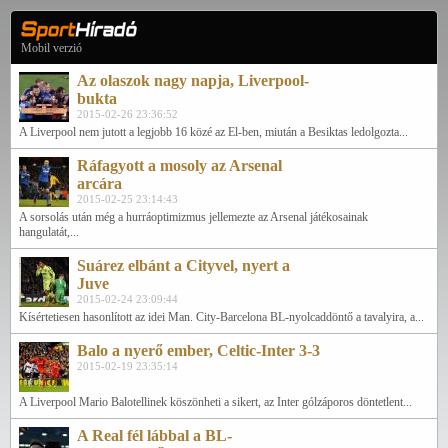
Mobil verzió
Az olaszok nagy napja, Liverpool-
bukta
2015-02-26 23:36:52
A Liverpool nem jutott a legjobb 16 közé az El-ben, miután a Besiktas ledolgozta...
Ráfagyott a mosoly az Arsenal
arcára
2015-02-25 23:14:43
A sorsolás után még a hurráoptimizmus jellemezte az Arsenal játékosainak
hangulatát,...
Suárez elbánt a Cityvel, nyert a
Juve
2015-02-24 23:09:44
Kísértetiesen hasonlított az idei Man. City-Barcelona BL-nyolcaddöntő a tavalyira, a...
Balo a nyerő ember, Celtic-Inter 3-3
2015-02-19 23:35:14
A Liverpool Mario Balotellinek köszönheti a sikert, az Inter gólzáporos döntetlent...
A Real fél lábbal a BL-