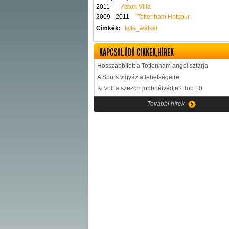
2011 -
Aston Villa
2009 - 2011
Tottenham Hotspur
Címkék:
kyle_walker
KAPCSOLÓDÓ CIKKEK,HÍREK
Hosszabbított a Tottenham angol sztárja
A Spurs vigyáz a tehetségeire
Ki volt a szezon jobbhátvédje? Top 10
További hírek