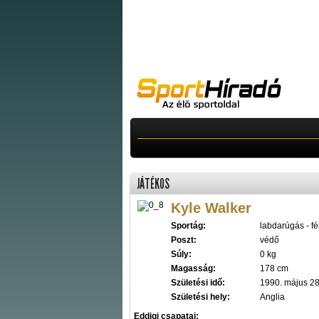
JÁTÉKOS
Kyle Walker
Sportág:
labdarúgás - fér
Poszt:
védő
Súly:
0 kg
Magasság:
178 cm
Születési idő:
1990. május 28
Születési hely:
Anglia
Eddigi csapatai: