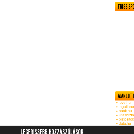
FRISS SP
AJÁNLOTT
» love.hu
» ingatlano
» book.hu
» Utasbizto
» biztosito
» data.hu
LEGFRISSEBB HOZZÁSZÓLÁSOK