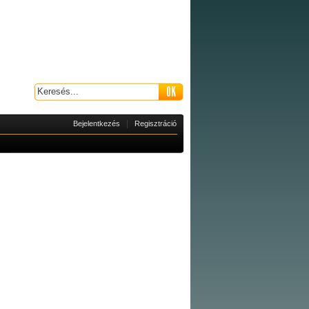
|
Bejelentkezés
Regisztráció