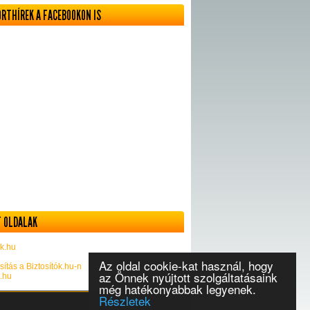
ORTHÍREK A FACEBOOKON IS
 OLDALAK
k.hu
Az oldal cookie-kat használ, hogy
sítás a Biztosítók.hu-n
az Önnek nyújtott szolgáltatásaink
k.hu
még hatékonyabbak legyenek.
Részletek