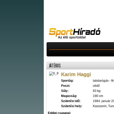
JÁTÉKOS
Karim Haggi
Sportág:
labdarúgás - fér
Poszt:
védő
Súly:
83 kg
Magasság:
190 cm
Születési idő:
1984. január 2
Születési hely:
Kasszerin, Tun
Eddigi csapatai: