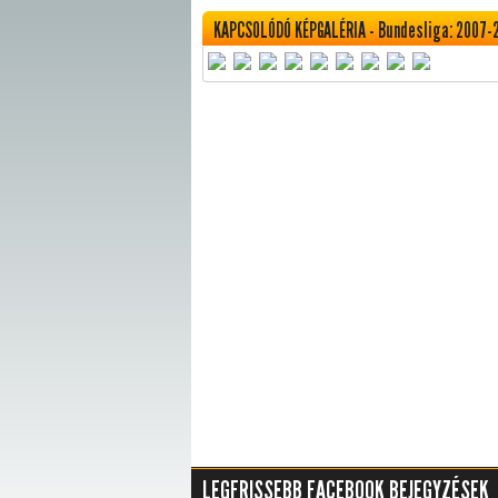
KAPCSOLÓDÓ KÉPGALÉRIA - Bundesliga: 2007-
LEGFRISSEBB FACEBOOK BEJEGYZÉSEK