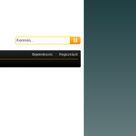
|
Bejelentkezés
Regisztráció