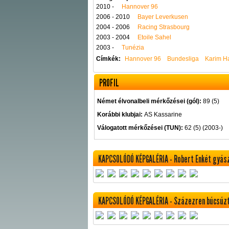
2010 -
Hannover 96
2006 - 2010
Bayer Leverkusen
2004 - 2006
Racing Strasbourg
2003 - 2004
Etoile Sahel
2003 -
Tunézia
Címkék:
Hannover 96
Bundesliga
Karim H
PROFIL
Német élvonalbeli mérkőzései (gól):
89 (5)
Korábbi klubjai:
AS Kassarine
Válogatott mérkőzései (TUN):
62 (5) (2003-)
KAPCSOLÓDÓ KÉPGALÉRIA - Robert Enkét gyászo
KAPCSOLÓDÓ KÉPGALÉRIA - Százezren búcsúzt