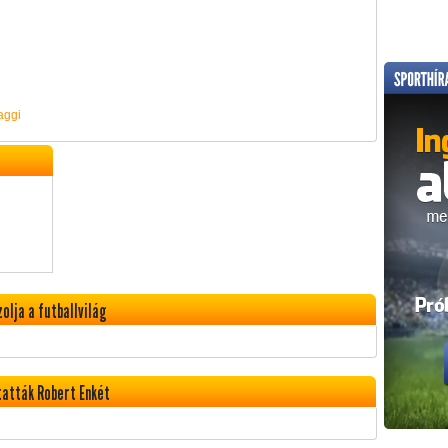
aggi
lja a futballvilág
atták Robert Enkét