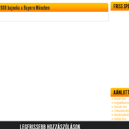
FRISS SP
2008 bajnoka a Bayern München
AJÁNLOTT
» love.hu
» ingatlano
» book.hu
» Utasbizto
» biztosito
» data.hu
LEGFRISSEBB HOZZÁSZÓLÁSOK