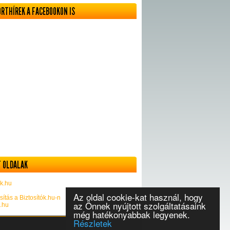
ORTHÍREK A FACEBOOKON IS
 OLDALAK
k.hu
Az oldal cookie-kat használ, hogy
sítás a Biztosítók.hu-n
az Önnek nyújtott szolgáltatásaink
k.hu
még hatékonyabbak legyenek.
Részletek