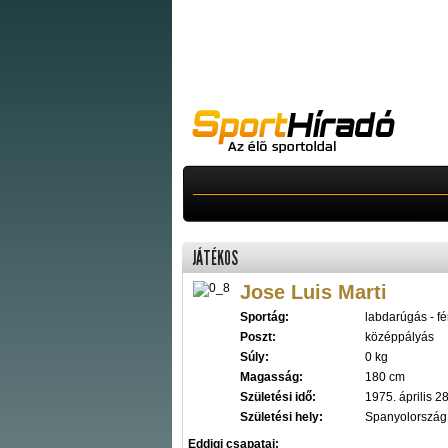
JÁTÉKOS
Jose Luis Marti
Sportág:
labdarúgás - fér
Poszt:
középpályás
Súly:
0 kg
Magasság:
180 cm
Születési idő:
1975. április 28
Születési hely:
Spanyolország
Eddigi csapatai: