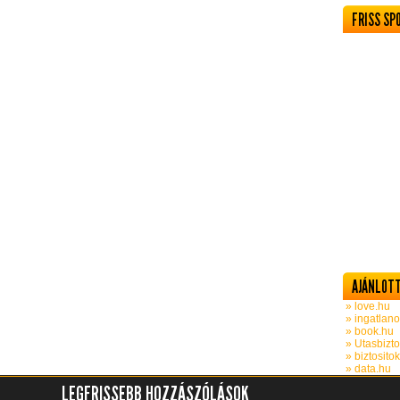
FRISS SP
AJÁNLOTT
» love.hu
» ingatlano
» book.hu
» Utasbizto
» biztosito
» data.hu
LEGFRISSEBB HOZZÁSZÓLÁSOK