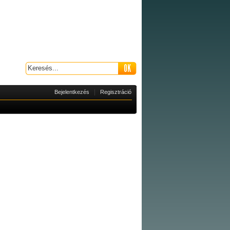
|
Bejelentkezés
Regisztráció