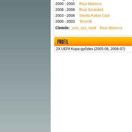
2000 - 2000
Real Mallorca
2008 - 2008
Real Sociedad
2003 - 2008
Sevilla Futbol Club
2000 - 2003
Tenerife
Címkék:
jose_luis_marti
Real Mallorca
PROFIL
2X UEFA Kupa-győztes (2005-06, 2006-07)