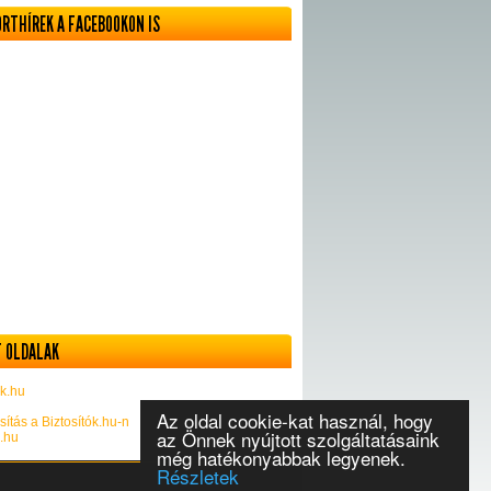
ORTHÍREK A FACEBOOKON IS
 OLDALAK
k.hu
Az oldal cookie-kat használ, hogy
sítás a Biztosítók.hu-n
az Önnek nyújtott szolgáltatásaink
k.hu
még hatékonyabbak legyenek.
Részletek