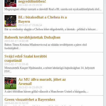
negyeddöntőben!
2015-02-18 23:19:30
Megnyugtató előnyt szerzett a címvédő Real a BL szerda esti nyolcaddöntőjének első...
BL: bizakodhat a Chelsea és a
Bayern
2015-02-17 23:06:54
Bár az eredmény alapján a Chelsea lehet elégedettebb, a látottak - például a hétszer...
Babosék továbbjutottak Dubajban
2015-02-17 14:02:08
Babos Tímea Kristina Mladenoviccsal az oldalán továbbjutott a páros első
fordulójából...
Svájci edző Szalai korábbi
csapatánál
2015-02-17 12:10:46
Menesztették Kasper Hjulmandot, a német labdarúgó-bajnokságban 14. helyezett
FSV...
Az MU állva maradt, jöhet az
Arsenal!
2015-02-16 23:09:29
A záró félórában három góllal válaszolt a Manchester United a házigazda,...
Green visszatérhet a Bayernhez
2015-02-16 21:52:53