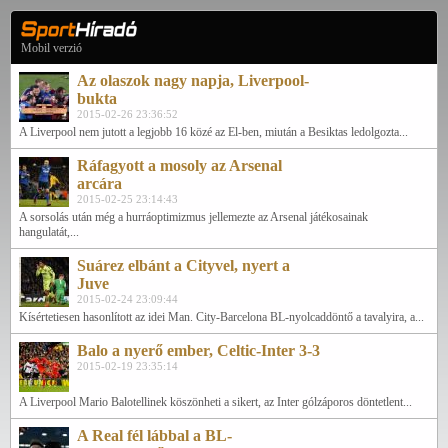
Mobil verzió
Az olaszok nagy napja, Liverpool-
bukta
2015-02-26 23:36:52
A Liverpool nem jutott a legjobb 16 közé az El-ben, miután a Besiktas ledolgozta...
Ráfagyott a mosoly az Arsenal
arcára
2015-02-25 23:14:43
A sorsolás után még a hurráoptimizmus jellemezte az Arsenal játékosainak
hangulatát,...
Suárez elbánt a Cityvel, nyert a
Juve
2015-02-24 23:09:44
Kísértetiesen hasonlított az idei Man. City-Barcelona BL-nyolcaddöntő a tavalyira, a...
Balo a nyerő ember, Celtic-Inter 3-3
2015-02-19 23:35:14
A Liverpool Mario Balotellinek köszönheti a sikert, az Inter gólzáporos döntetlent...
A Real fél lábbal a BL-