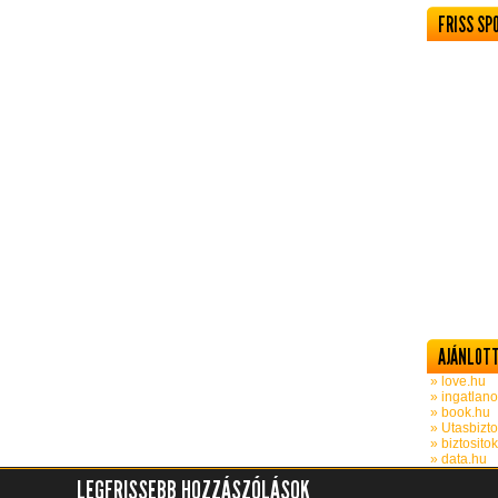
FRISS SP
AJÁNLOTT
» love.hu
» ingatlano
» book.hu
» Utasbizto
» biztosito
» data.hu
LEGFRISSEBB HOZZÁSZÓLÁSOK