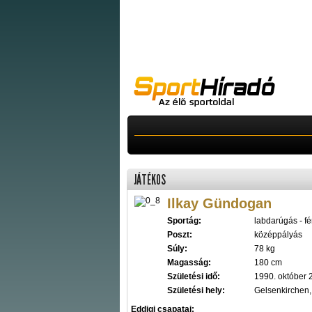
JÁTÉKOS
Ilkay Gündogan
Sportág:
labdarúgás - fér
Poszt:
középpályás
Súly:
78 kg
Magasság:
180 cm
Születési idő:
1990. október 
Születési hely:
Gelsenkirchen
Eddigi csapatai: