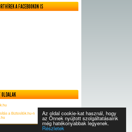
ORTHÍREK A FACEBOOKON IS
 OLDALAK
k.hu
Az oldal cookie-kat használ, hogy
sítás a Biztosítók.hu-n
az Önnek nyújtott szolgáltatásaink
k.hu
még hatékonyabbak legyenek.
Részletek