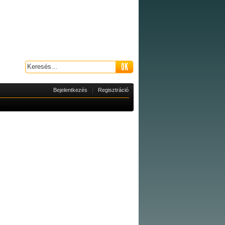
|
Bejelentkezés
Regisztráció