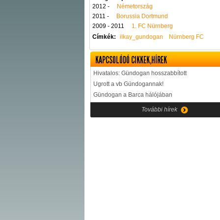
2012 -
Németország
2011 -
Borussia Dortmund
2009 - 2011
1. FC Nürnberg
Címkék:
ilkay_gundogan
Nürnberg FC
KAPCSOLÓDÓ CIKKEK,HÍREK
Hivatalos: Gündogan hosszabbított
Ugrott a vb Gündogannak!
Gündogan a Barca hálójában
További hírek