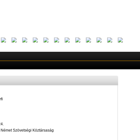
fi
24.
, Német Szövetségi Köztársaság