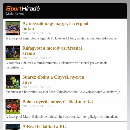
Mobil verzió
Az olaszok nagy napja, Liverpool-
bukta
2015-02-26 23:36:52
A Liverpool nem jutott a legjobb 16 közé az El-ben, miután a Besiktas ledolgozta...
Ráfagyott a mosoly az Arsenal
arcára
2015-02-25 23:14:43
A sorsolás után még a hurráoptimizmus jellemezte az Arsenal játékosainak
hangulatát,...
Suárez elbánt a Cityvel, nyert a
Juve
2015-02-24 23:09:44
Kísértetiesen hasonlított az idei Man. City-Barcelona BL-nyolcaddöntő a tavalyira, a...
Balo a nyerő ember, Celtic-Inter 3-3
2015-02-19 23:35:14
A Liverpool Mario Balotellinek köszönheti a sikert, az Inter gólzáporos döntetlent...
A Real fél lábbal a BL-