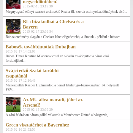
negyeddöntőben!
2015-02-18 23:19:30
Megnyugtató előnyt szerzett a címvédő Real a BL szerda esti nyolcaddöntőjének első...
BL: bizakodhat a Chelsea és a
Bayern
2015-02-17 23:06:54
Bár az eredmény alapján a Chelsea lehet elégedettebb, a látottak - például a hétszer...
Babosék továbbjutottak Dubajban
2015-02-17 14:02:08
Babos Tímea Kristina Mladenoviccsal az oldalán továbbjutott a páros első
fordulójából...
Svájci edző Szalai korábbi
csapatánál
2015-02-17 12:10:46
Menesztették Kasper Hjulmandot, a német labdarúgó-bajnokságban 14. helyezett
FSV...
Az MU állva maradt, jöhet az
Arsenal!
2015-02-16 23:09:29
A záró félórában három góllal válaszolt a Manchester United a házigazda,...
Green visszatérhet a Bayernhez
2015-02-16 21:52:53