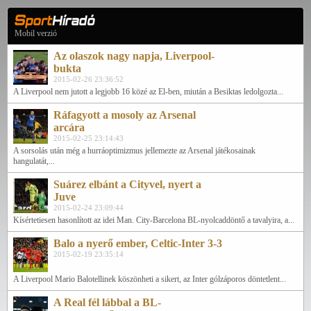
Mobil verzió
Az olaszok nagy napja, Liverpool-
bukta
2015-02-26 23:36:52
A Liverpool nem jutott a legjobb 16 közé az El-ben, miután a Besiktas ledolgozta...
Ráfagyott a mosoly az Arsenal
arcára
2015-02-25 23:14:43
A sorsolás után még a hurráoptimizmus jellemezte az Arsenal játékosainak
hangulatát,...
Suárez elbánt a Cityvel, nyert a
Juve
2015-02-24 23:09:44
Kísértetiesen hasonlított az idei Man. City-Barcelona BL-nyolcaddöntő a tavalyira, a...
Balo a nyerő ember, Celtic-Inter 3-3
2015-02-19 23:35:14
A Liverpool Mario Balotellinek köszönheti a sikert, az Inter gólzáporos döntetlent...
A Real fél lábbal a BL-