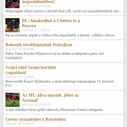
negyeddöntőben!
2015-02-18 23:19:30
Megnyugtató előnyt szerzett a címvédő Real a BL szerda esti nyolcaddöntőjének első...
BL: bizakodhat a Chelsea és a
Bayern
2015-02-17 23:06:54
Bár az eredmény alapján a Chelsea lehet elégedettebb, a látottak - például a hétszer...
Babosék továbbjutottak Dubajban
2015-02-17 14:02:08
Babos Tímea Kristina Mladenoviccsal az oldalán továbbjutott a páros első
fordulójából...
Svájci edző Szalai korábbi
csapatánál
2015-02-17 12:10:46
Menesztették Kasper Hjulmandot, a német labdarúgó-bajnokságban 14. helyezett
FSV...
Az MU állva maradt, jöhet az
Arsenal!
2015-02-16 23:09:29
A záró félórában három góllal válaszolt a Manchester United a házigazda,...
Green visszatérhet a Bayernhez
2015-02-16 21:52:53