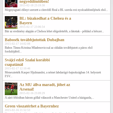
negyeddöntőben!
2015-02-18 23:19:30
Megnyugtató előnyt szerzett a címvédő Real a BL szerda esti nyolcaddöntőjének első...
BL: bizakodhat a Chelsea és a
Bayern
2015-02-17 23:06:54
Bár az eredmény alapján a Chelsea lehet elégedettebb, a látottak - például a hétszer...
Babosék továbbjutottak Dubajban
2015-02-17 14:02:08
Babos Tímea Kristina Mladenoviccsal az oldalán továbbjutott a páros első
fordulójából...
Svájci edző Szalai korábbi
csapatánál
2015-02-17 12:10:46
Menesztették Kasper Hjulmandot, a német labdarúgó-bajnokságban 14. helyezett
FSV...
Az MU állva maradt, jöhet az
Arsenal!
2015-02-16 23:09:29
A záró félórában három góllal válaszolt a Manchester United a házigazda,...
Green visszatérhet a Bayernhez
2015-02-16 21:52:53