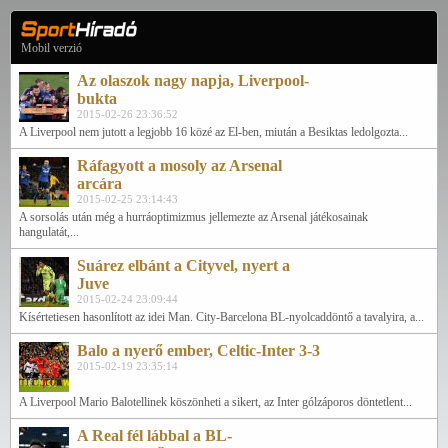
Mobil verzió
Az olaszok nagy napja, Liverpool-
bukta
2015-02-26 23:36:52
A Liverpool nem jutott a legjobb 16 közé az El-ben, miután a Besiktas ledolgozta...
Ráfagyott a mosoly az Arsenal
arcára
2015-02-25 23:14:43
A sorsolás után még a hurráoptimizmus jellemezte az Arsenal játékosainak
hangulatát,...
Suárez elbánt a Cityvel, nyert a
Juve
2015-02-24 23:09:44
Kísértetiesen hasonlított az idei Man. City-Barcelona BL-nyolcaddöntő a tavalyira, a...
Balo a nyerő ember, Celtic-Inter 3-3
2015-02-19 23:35:14
A Liverpool Mario Balotellinek köszönheti a sikert, az Inter gólzáporos döntetlent...
A Real fél lábbal a BL-