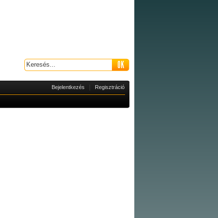
|
Bejelentkezés
Regisztráció