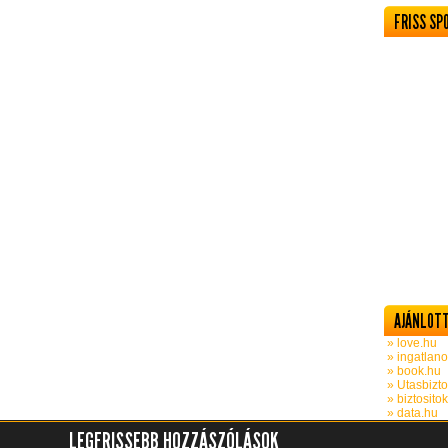
FRISS SP
AJÁNLOTT
» love.hu
» ingatlano
» book.hu
» Utasbizto
» biztosito
» data.hu
LEGFRISSEBB HOZZÁSZÓLÁSOK