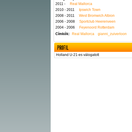
2011 -
Real Mallorca
2010 - 2011
Ipswich Town
2008 - 2011
West Bromwich Albion
2006 - 2008
Sportclub Heerenveen
2004 - 2006
Feyenoord Rotterdam
Címkék:
Real Mallorca
gianni_zuiverloon
PROFIL
Holland U-21-es válogatott