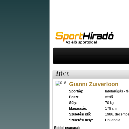
JÁTÉKOS
Gianni Zuiverloon
Sportág:
labdarúgás - fér
Poszt:
védő
Súly:
70 kg
Magasság:
178 cm
Születési idő:
1986. decembe
Születési hely:
Hollandia
Eddigi csapatai: