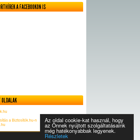
ORTHÍREK A FACEBOOKON IS
 OLDALAK
k.hu
Az oldal cookie-kat használ, hogy
sítás a Biztosítók.hu-n
az Önnek nyújtott szolgáltatásaink
k.hu
még hatékonyabbak legyenek.
Részletek